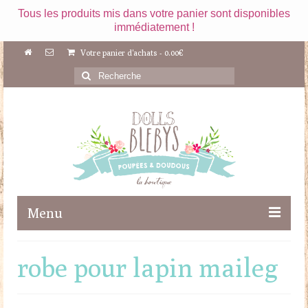
Tous les produits mis dans votre panier sont disponibles
immédiatement !
Votre panier d'achats
-
0.00
€
Rechercher
:
Menu
Boutique
robe pour lapin maileg
Maileg
Poupées