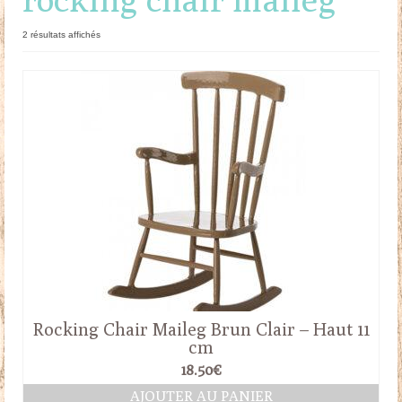
Doudous
Trié
2 résultats affichés
du
Mobilier & Accessoires
plus
récent
Blog
au
plus
ancien
Contact
Panier
Rocking Chair Maileg Brun Clair – Haut 11
cm
18.50
€
AJOUTER AU PANIER