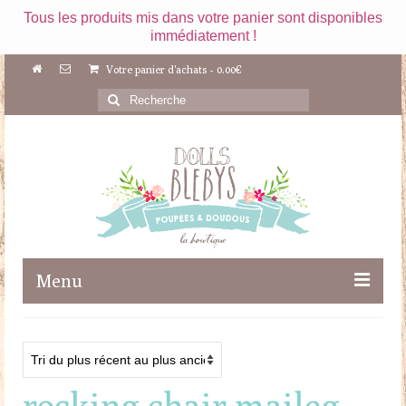
Tous les produits mis dans votre panier sont disponibles
immédiatement !
Votre panier d'achats
-
0.00
€
Rechercher
:
Menu
Boutique
Maileg
rocking chair maileg
Poupées