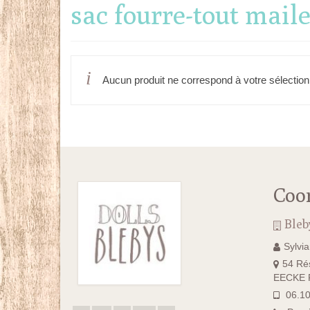
sac fourre-tout mail
Aucun produit ne correspond à votre sélection
Coo
Bleb
Sylvi
54 Rés
EECKE F
06.10