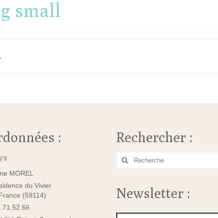
eg small
.
rdonnées :
Rechercher :
ys
Rechercher
:
ane MOREL
idence du Vivier
Newsletter :
rance (59114)
.71.52.66