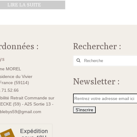
LIRE LA SUITE
rdonnées :
Rechercher :
ys
Rechercher
:
ane MOREL
idence du Vivier
Newsletter :
rance (59114)
.71.52.66
bilité Retrait Commande sur
ECKE (59) - A25 Sortie 13 -
sblebys59@gmail.com