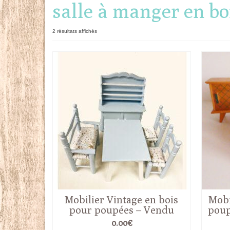
salle à manger en bo
Trié
2 résultats affichés
du
plus
récent
au
plus
ancien
Mobilier Vintage en bois
Mobi
pour poupées – Vendu
poup
0.00
€