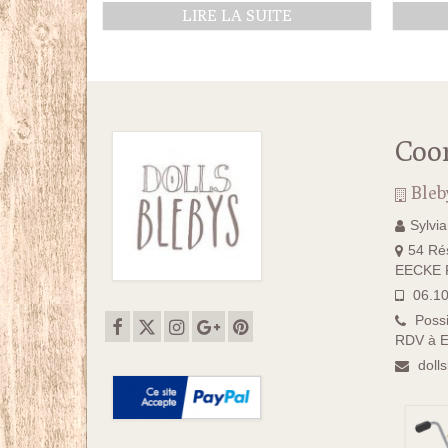
LIRE LA SUITE
Coo
Bleb
Sylvi
54 Rés
EECKE F
06.10
Possi
RDV à E
doll