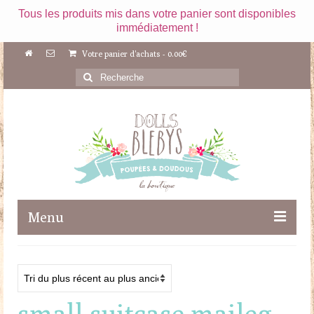
Tous les produits mis dans votre panier sont disponibles
immédiatement !
Votre panier d'achats
-
0.00
€
Rechercher
:
Menu
Boutique
Maileg
small suitcase maileg
Poupées