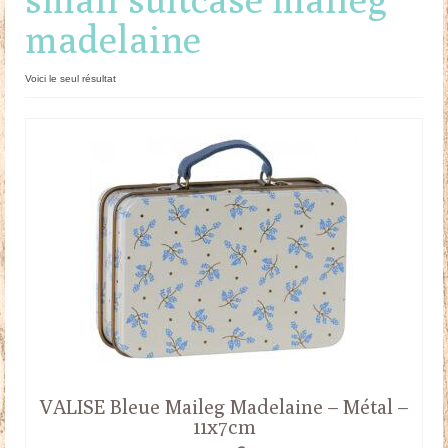
madelaine
Doudous
Mobilier & Accessoires
Voici le seul résultat
Blog
Contact
Panier
VALISE Bleue Maileg Madelaine – Métal –
11x7cm