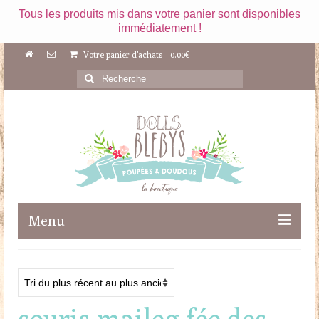
Tous les produits mis dans votre panier sont disponibles
immédiatement !
Votre panier d'achats
-
0.00
€
Rechercher
:
Menu
Boutique
Maileg
souris maileg fée des
Poupées