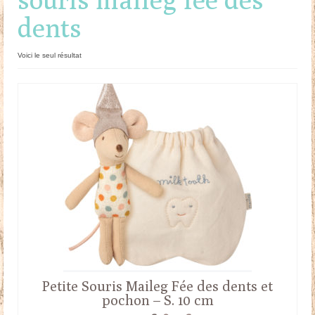
dents
Doudous
Mobilier & Accessoires
Voici le seul résultat
Blog
Contact
Panier
Petite Souris Maileg Fée des dents et
pochon – S. 10 cm