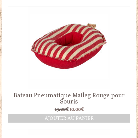
Bateau Pneumatique Maileg Rouge pour
Souris
Le
Le
13.00
€
10.00
€
prix
prix
AJOUTER AU PANIER
initial
actuel
était :
est :
13.00€.
10.00€.