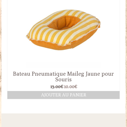
Bateau Pneumatique Maileg Jaune pour
Souris
Le
Le
13.00
€
10.00
€
prix
prix
AJOUTER AU PANIER
initial
actuel
était :
est :
13.00€.
10.00€.