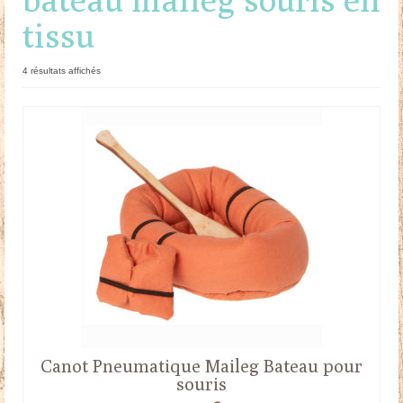
tissu
Doudous
Mobilier & Accessoires
Trié
4 résultats affichés
du
Blog
plus
récent
au
Contact
plus
ancien
Panier
Canot Pneumatique Maileg Bateau pour
souris