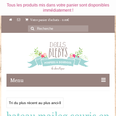
Tous les produits mis dans votre panier sont disponibles
immédiatement !
Votre panier d'achats
-
0.00
€
Rechercher
:
Menu
Boutique
Maileg
bateau maileg souris en
Poupées