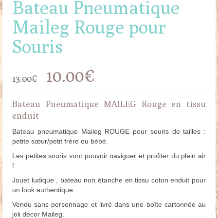
Bateau Pneumatique
Maileg Rouge pour
Souris
Le
Le
10.00
€
13.00
€
prix
prix
Bateau Pneumatique MAILEG Rouge en tissu
initial
actuel
enduit
était :
est :
Bateau pneumatique Maileg ROUGE pour souris de tailles :
petite sœur/petit frère ou bébé.
13.00€.
10.00€.
Les petites souris vont pouvoir naviguer et profiter du plein air
!
Jouet ludique , bateau non étanche en tissu coton enduit pour
un look authentique.
Vendu sans personnage et livré dans une boîte cartonnée au
joli décor Maileg.