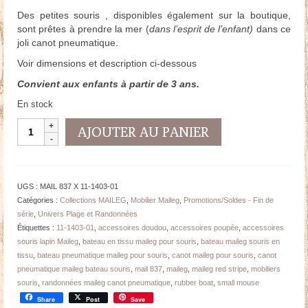
Des petites souris , disponibles également sur la boutique,
sont prêtes à prendre la mer (
dans l’esprit de l’enfant)
dans ce
joli canot pneumatique.
Voir dimensions et description ci-dessous
Convient aux enfants à partir de 3 ans.
En stock
quantité
AJOUTER AU PANIER
de
Bateau
Pneumatique
Maileg
UGS :
MAIL 837 X 11-1403-01
Rouge
Catégories :
Collections MAILEG
,
Mobilier Maileg
,
Promotions/Soldes - Fin de
pour
série
,
Univers Plage et Randonnées
Souris
Étiquettes :
11-1403-01
,
accessoires doudou
,
accessoires poupée
,
accessoires
souris lapin Maileg
,
bateau en tissu maileg pour souris
,
bateau maileg souris en
tissu
,
bateau pneumatique maileg pour souris
,
canot maileg pour souris
,
canot
pneumatique maileg bateau souris
,
mail 837
,
maileg
,
maileg red stripe
,
mobiliers
souris
,
randonnées maileg canot pneumatique
,
rubber boat
,
small mouse
Share
Post
Save