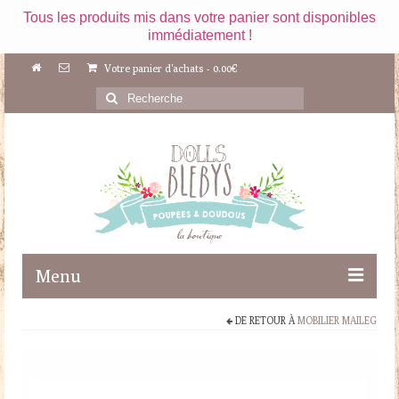
Tous les produits mis dans votre panier sont disponibles
immédiatement !
Votre panier d'achats
-
0.00
€
Rechercher
:
Menu
DE RETOUR À
MOBILIER MAILEG
Boutique
Maileg
Poupées