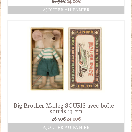
Le
Le
26.50
€
24.00
€
prix
prix
AJOUTER AU PANIER
initial
actuel
était :
est :
26.50€.
24.00€.
Big Brother Maileg SOURIS avec boîte –
souris 13 cm
Le
Le
26.50
€
24.00
€
prix
prix
AJOUTER AU PANIER
initial
actuel