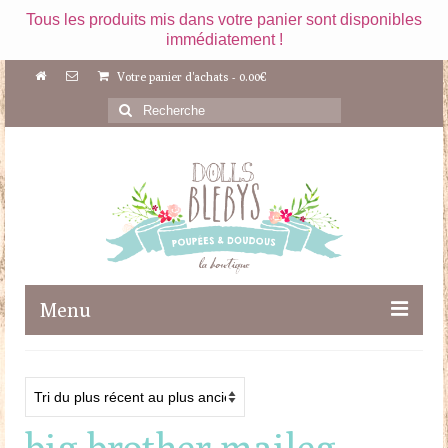
Tous les produits mis dans votre panier sont disponibles
immédiatement !
Votre panier d'achats
-
0.00
€
Rechercher
:
Menu
Boutique
Maileg
big brother maileg
Poupées