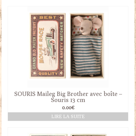
était :
est :
26.50€.
24.00€.
SOURIS Maileg Big Brother avec boîte –
Souris 13 cm
0.00
€
LIRE LA SUITE