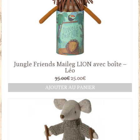
Jungle Friends Maileg LION avec boîte –
Léo
Le
Le
35.00
€
25.00
€
prix
prix
AJOUTER AU PANIER
initial
actuel
était :
est :
35.00€.
25.00€.