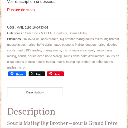
Voir description ci-dessous
Rupture de stock
UGS :
MAIL 5193 16-0733-01
Catégories :
Collections MAILEG
,
Doudous
,
Souris Maileg
Étiquettes :
16-0733-01
,
anniversaire
,
big brother maileg souris micro
,
big brother
mouse in box maileg
,
boîte d'allumettes et souris Maileg
,
doudou maileg
,
doudou
souris
,
mail 5193
,
maileg
,
maileg souris
,
micro
,
naissance
,
noel
,
personnage
maileg
,
souris
,
souris avec boîte Maileg
,
souris dans boîte d'allumettes
,
souris en
tissu
,
souris et boite
,
souris maileg
,
souris maileg big brother en boîte
,
souris
maileg micro
Share
Post
Save
Description
Description
Souris Maileg Big Brother – souris Grand Frère