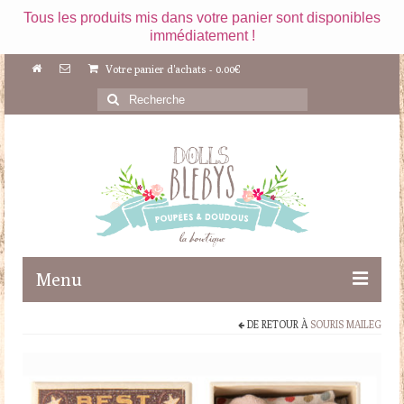
Tous les produits mis dans votre panier sont disponibles
immédiatement !
Votre panier d'achats
-
0.00
€
Rechercher
:
Menu
DE RETOUR À
SOURIS MAILEG
Boutique
Maileg
Poupées