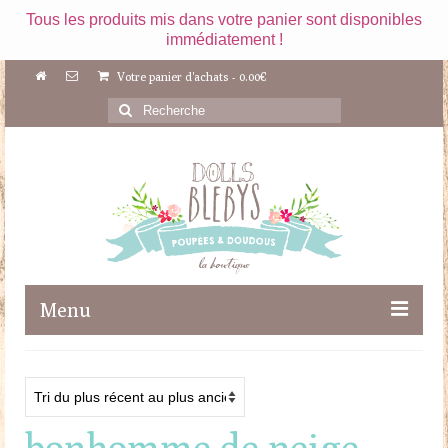
Tous les produits mis dans votre panier sont disponibles
immédiatement !
Votre panier d'achats
-
0.00
€
Rechercher
:
Menu
Boutique
Maileg
bonhomme de neige
Poupées