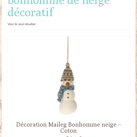
décoratif
Doudous
Mobilier & Accessoires
Voici le seul résultat
Blog
Contact
Panier
Décoration Maileg Bonhomme neige –
Coton