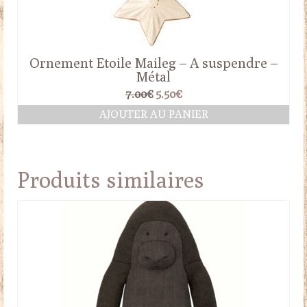
Ornement Etoile Maileg – A suspendre –
Métal
Le
Le
7.00
€
5.50
€
prix
prix
AJOUTER AU PANIER
initial
actuel
était :
est :
7.00€.
5.50€.
Produits similaires