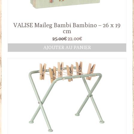
VALISE Maileg Bambi Bambino – 26 x 19
cm
Le
Le
25.00
€
22.00
€
prix
prix
AJOUTER AU PANIER
initial
actuel
était :
est :
25.00€.
22.00€.