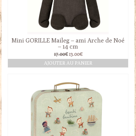
Mini GORILLE Maileg – ami Arche de Noé
– 14 cm
Le
Le
17.00
€
13.00
€
prix
prix
AJOUTER AU PANIER
initial
actuel
était :
est :
17.00€.
13.00€.