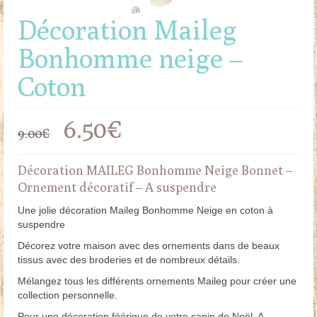
Décoration Maileg
Bonhomme neige –
Coton
Le
Le
6.50
€
9.00
€
prix
prix
Décoration MAILEG Bonhomme Neige Bonnet –
initial
actuel
Ornement décoratif – A suspendre
était :
est :
Une jolie décoration Maileg Bonhomme Neige en coton à
suspendre
9.00€.
6.50€.
Décorez votre maison avec des ornements dans de beaux
tissus avec des broderies et de nombreux détails.
Mélangez tous les différents ornements Maileg pour créer une
collection personnelle.
Pour une décoration féérique de votre sapin de Noël. A