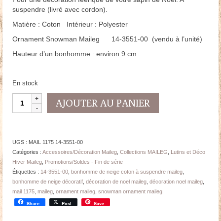
suspendre (livré avec cordon).
Matière : Coton Intérieur : Polyester
Ornament Snowman Maileg 14-3551-00 (vendu à l’unité)
Hauteur d’un bonhomme : environ 9 cm
En stock
quantité
AJOUTER AU PANIER
de
Décoration
Maileg
Bonhomme
UGS :
MAIL 1175 14-3551-00
neige
Catégories :
Accessoires/Décoration Maileg
,
Collections MAILEG
,
Lutins et Déco
-
Hiver Maileg
,
Promotions/Soldes - Fin de série
Coton
Étiquettes :
14-3551-00
,
bonhomme de neige coton à suspendre maileg
,
bonhomme de neige décoratif
,
décoration de noel maileg
,
décoration noel maileg
,
mail 1175
,
maileg
,
ornament maileg
,
snowman ornament maileg
Share
Post
Save