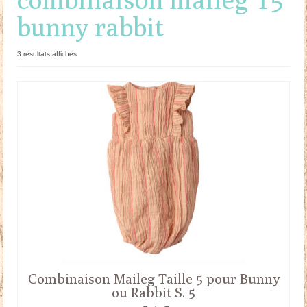
bunny rabbit
Doudous
Mobilier & Accessoires
Trié
3 résultats affichés
du
Blog
plus
récent
au
Contact
plus
ancien
Panier
Combinaison Maileg Taille 5 pour Bunny
ou Rabbit S. 5