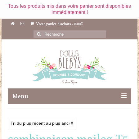
Tous les produits mis dans votre panier sont disponibles
immédiatement !
Votre panier d'achats
-
0.00
€
Rechercher
:
Menu
Boutique
Maileg
combinaison maileg T5
Poupées