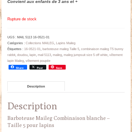
Convient aux enfants de 3 ans et +
Rupture de stock
UGS :
MAIL 5113 16-0521-01
Catégories :
Collections MAILEG
,
Lapins Maileg
Étiquettes :
16-0521-01
,
barboteuse maileg Taille 5
,
combinaison maileg T5 bunny
rabbit
,
doudou
,
lapin
,
mail 5113
,
maileg
,
maileg jumpsuit size 5 off white
,
vêtement
lapin Maileg
,
vêtement poupée
Share
Post
Save
Description
Description
Barboteuse Maileg Combinaison blanche –
Taille 5 pour lapins