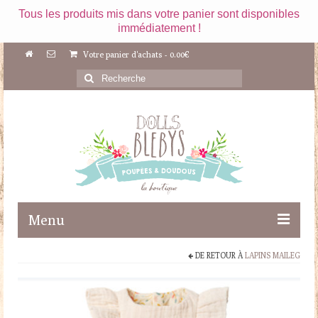
Tous les produits mis dans votre panier sont disponibles
immédiatement !
Votre panier d'achats
-
0.00
€
Rechercher
:
Menu
DE RETOUR À
LAPINS MAILEG
Boutique
Maileg
Poupées