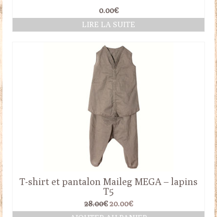
0.00
€
LIRE LA SUITE
T-shirt et pantalon Maileg MEGA – lapins
T5
Le
Le
28.00
€
20.00
€
prix
prix