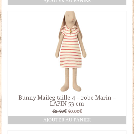
AJOUTER AU PANIER
initial
actuel
était :
est :
28.00€.
20.00€.
Bunny Maileg taille 4 – robe Marin –
LAPIN 53 cm
Le
Le
62.50
€
50.00
€
prix
prix
AJOUTER AU PANIER
initial
actuel
était :
est :
62.50€.
50.00€.