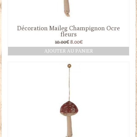
Décoration Maileg Champignon Ocre
fleurs
Le
Le
10.00
€
8.00
€
prix
prix
AJOUTER AU PANIER
initial
actuel
était :
est :
10.00€.
8.00€.