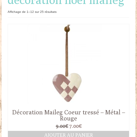
Doudous
Trié
Affichage de 1–12 sur 25 résultats
du
Mobilier & Accessoires
plus
récent
Blog
au
plus
ancien
Contact
Panier
Décoration Maileg Coeur tressé – Métal –
Rouge
Le
Le
9.00
€
7.00
€
prix
prix
AJOUTER AU PANIER