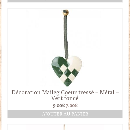
initial
actuel
était :
est :
9.00€.
7.00€.
Décoration Maileg Coeur tressé – Métal –
Vert foncé
Le
Le
9.00
€
7.00
€
prix
prix
AJOUTER AU PANIER
initial
actuel
était :
est :
9.00€.
7.00€.