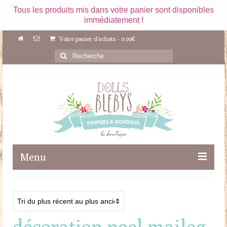
Tous les produits mis dans votre panier sont disponibles
immédiatement !
Votre panier d'achats
-
0.00
€
Rechercher
:
Menu
Boutique
Maileg
décoration noel maileg
Poupées