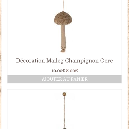
Décoration Maileg Champignon Ocre
Le
Le
10.00
€
8.00
€
prix
prix
AJOUTER AU PANIER
initial
actuel
était :
est :
10.00€.
8.00€.