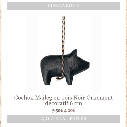
LIRE LA SUITE
Cochon Maileg en bois Noir Ornement
décoratif 6 cm
Le
Le
5.50
€
4.00
€
prix
prix
AJOUTER AU PANIER
initial
actuel
était :
est :