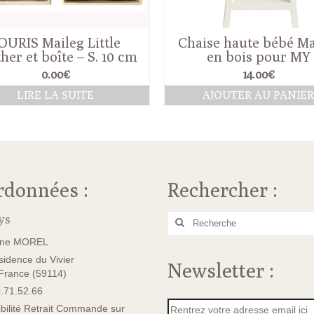
OURIS Maileg Little
Chaise haute bébé Ma
her et boîte – S. 10 cm
en bois pour MY
0.00
€
14.00
€
LIRE LA SUITE
AJOUTER AU PANIE
rdonnées :
Rechercher :
ys
Rechercher
:
ane MOREL
idence du Vivier
Newsletter :
rance (59114)
.71.52.66
bilité Retrait Commande sur