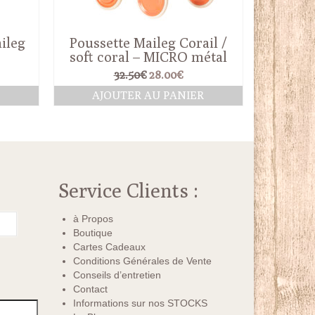
ileg
Poussette Maileg Corail /
soft coral – MICRO métal
Le
Le
32.50
€
28.00
€
prix
prix
R
AJOUTER AU PANIER
initial
actuel
était :
est :
32.50€.
28.00€.
Service Clients :
à Propos
Boutique
Cartes Cadeaux
Conditions Générales de Vente
Conseils d’entretien
Contact
Informations sur nos STOCKS