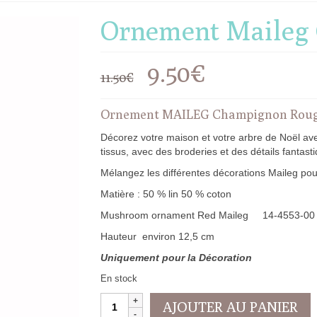
Ornement Maileg
Le
Le
9.50
€
11.50
€
prix
prix
Ornement MAILEG Champignon Rouge
initial
actuel
Décorez votre maison et votre arbre de Noël av
tissus, avec des broderies et des détails fantast
était :
est :
Mélangez les différentes décorations Maileg pour
11.50€.
9.50€.
Matière : 50 % lin 50 % coton
Mushroom ornament Red Maileg 14-4553-00 (v
Hauteur environ 12,5 cm
Uniquement pour la Décoration
En stock
quantité
AJOUTER AU PANIER
de