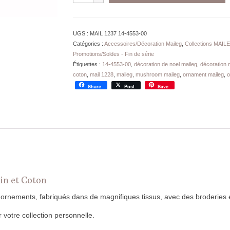
Ornement
Maileg
Champignon
UGS :
MAIL 1237 14-4553-00
Rouge
Catégories :
Accessoires/Décoration Maileg
,
Collections MAIL
Promotions/Soldes - Fin de série
Étiquettes :
14-4553-00
,
décoration de noel maileg
,
décoration 
coton
,
mail 1228
,
maileg
,
mushroom maileg
,
ornament maileg
,
o
Share
Post
Save
n et Coton
ornements, fabriqués dans de magnifiques tissus, avec des broderies et
 votre collection personnelle.