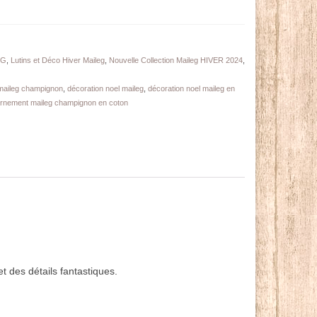
EG
,
Lutins et Déco Hiver Maileg
,
Nouvelle Collection Maileg HIVER 2024
,
maileg champignon
,
décoration noel maileg
,
décoration noel maileg en
rnement maileg champignon en coton
 des détails fantastiques.