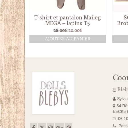
T-shirt et pantalon Maileg
S
MEGA – lapins T5
Brot
Le
Le
28.00
€
20.00
€
prix
prix
AJOUTER AU PANIER
initial
actuel
était :
est :
28.00€.
20.00€.
Coo
Bleb
Sylvi
54 Rés
EECKE F
06.10
Possi