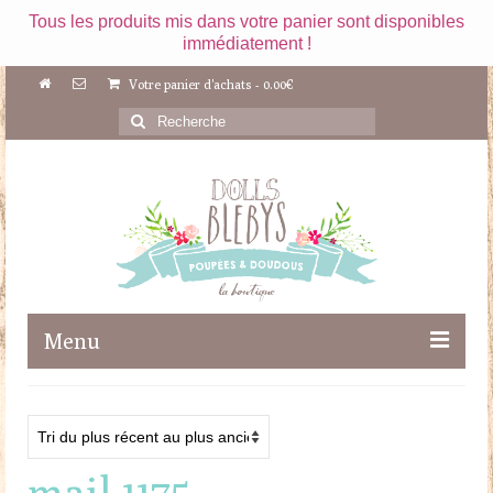
Tous les produits mis dans votre panier sont disponibles
immédiatement !
Votre panier d'achats
-
0.00
€
Rechercher
:
Menu
Boutique
Maileg
mail 1175
Poupées