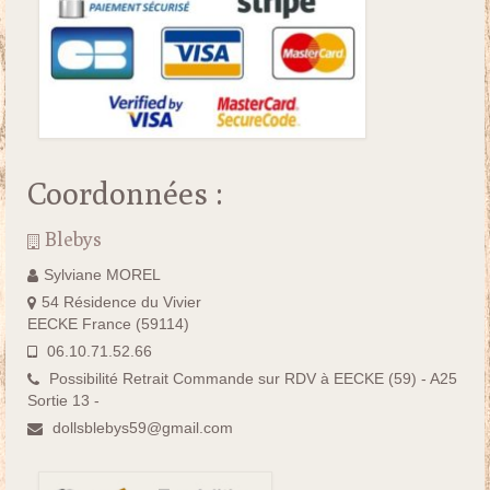
Coordonnées :
Blebys
Sylviane MOREL
54 Résidence du Vivier
EECKE France (59114)
06.10.71.52.66
Possibilité Retrait Commande sur RDV à EECKE (59) - A25
Sortie 13 -
dollsblebys59@gmail.com