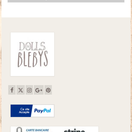
initial
actuel
était :
est :
9.00€.
6.50€.