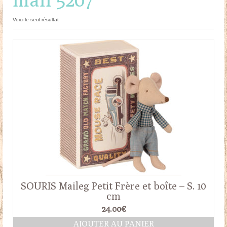
Doudous
Voici le seul résultat
Mobilier & Accessoires
Blog
Contact
Panier
SOURIS Maileg Petit Frère et boîte – S. 10
cm
24.00
€
AJOUTER AU PANIER