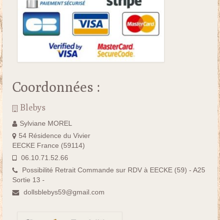
Coordonnées :
Blebys
Sylviane MOREL
54 Résidence du Vivier
EECKE France (59114)
06.10.71.52.66
Possibilité Retrait Commande sur RDV à EECKE (59) - A25
Sortie 13 -
dollsblebys59@gmail.com