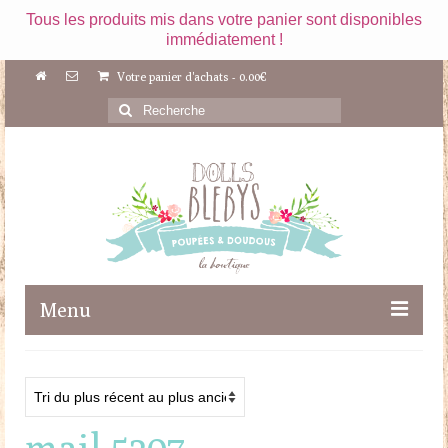
Tous les produits mis dans votre panier sont disponibles
immédiatement !
Votre panier d'achats
-
0.00
€
Rechercher
:
Menu
Boutique
Maileg
mail 5207
Poupées