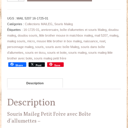
SOURIS
Maileg
Petit
UGS :
MAIL 5207 16-1725-01
Frère
Catégories :
Collections MAILEG
,
Souris Maileg
et
Étiquettes :
16-1725-01
,
anniversaire
,
boîte d'allumettes et souris Maileg
,
doudou
boîte
maileg
,
doudou souris
,
little brother mouse in matchbox maileg
,
mail 5207
,
maileg
,
-
maileg souris
,
micro
,
mouse little brother in box maileg
,
naissance
,
noel
,
S.
personnage maileg
,
souris
,
souris avec boîte Maileg
,
souris dans boîte
10
d'allumettes
,
souris en tissu
,
souris et boite
,
souris maileg
,
souris maileg little
cm
brother avec boite
,
souris maileg petit frère
Share
Post
Save
Description
Description
Souris Maileg Petit Frère avec Boîte
d’allumettes –