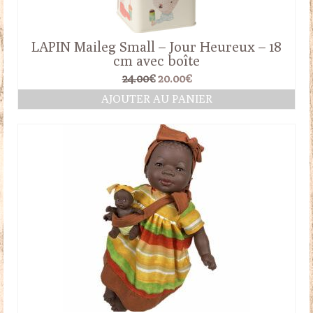
LAPIN Maileg Small – Jour Heureux – 18
cm avec boîte
Le
Le
24.00
€
20.00
€
prix
prix
AJOUTER AU PANIER
initial
actuel
était :
est :
24.00€.
20.00€.