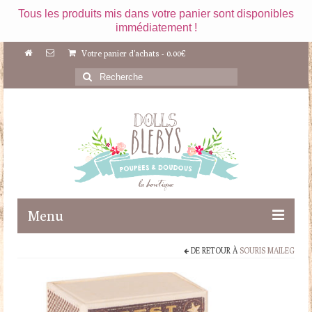
Tous les produits mis dans votre panier sont disponibles
immédiatement !
Votre panier d'achats
-
0.00
€
Rechercher
:
Menu
DE RETOUR À
SOURIS MAILEG
Boutique
Maileg
Poupées