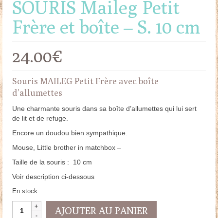
SOURIS Maileg Petit
Frère et boîte – S. 10 cm
24.00
€
Souris MAILEG Petit Frère avec boîte
d’allumettes
Une charmante souris dans sa boîte d’allumettes qui lui sert
de lit et de refuge.
Encore un doudou bien sympathique.
Mouse, Little brother in matchbox –
Taille de la souris : 10 cm
Voir description ci-dessous
En stock
quantité
AJOUTER AU PANIER
de