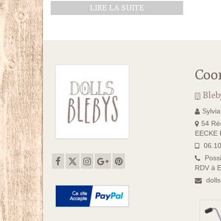
LIRE LA SUITE
Coo
Bleb
Sylvi
54 Rés
EECKE F
06.10
Possi
RDV à E
doll