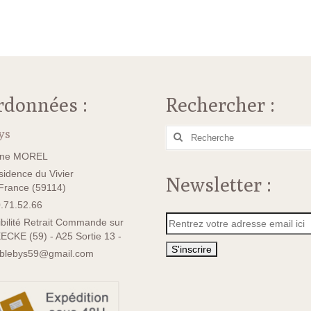
rdonnées :
Rechercher :
ys
Rechercher
:
ane MOREL
idence du Vivier
Newsletter :
rance (59114)
.71.52.66
bilité Retrait Commande sur
ECKE (59) - A25 Sortie 13 -
sblebys59@gmail.com