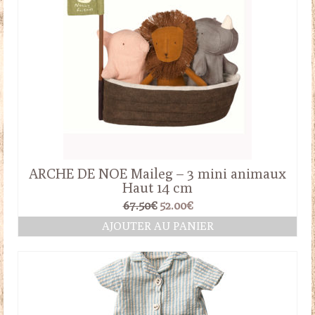
ARCHE DE NOE Maileg – 3 mini animaux
Haut 14 cm
Le
Le
67.50
€
52.00
€
prix
prix
AJOUTER AU PANIER
initial
actuel
était :
est :
67.50€.
52.00€.