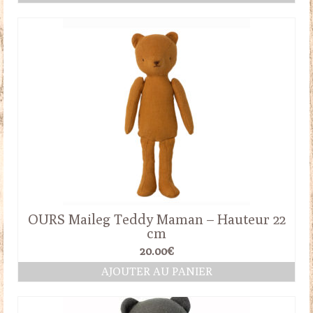
OURS Maileg Teddy Maman – Hauteur 22
cm
20.00
€
AJOUTER AU PANIER