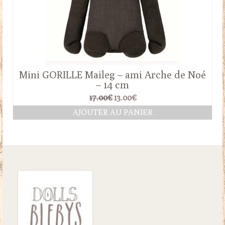
Mini GORILLE Maileg – ami Arche de Noé
– 14 cm
Le
Le
17.00
€
13.00
€
prix
prix
AJOUTER AU PANIER
initial
actuel
était :
est :
17.00€.
13.00€.