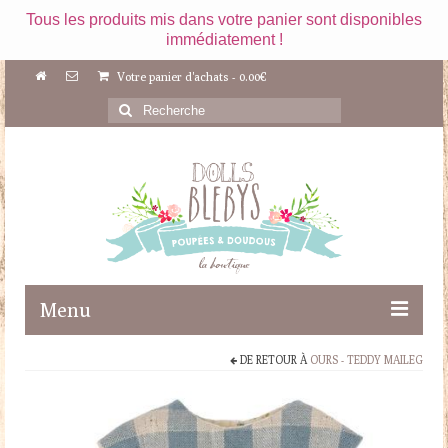
Tous les produits mis dans votre panier sont disponibles
immédiatement !
Votre panier d'achats
-
0.00
€
Rechercher
:
Menu
DE RETOUR À
OURS - TEDDY MAILEG
Boutique
Maileg
Poupées