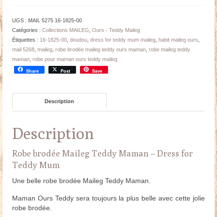
UGS :
MAIL 5275 16-1825-00
Catégories :
Collections MAILEG
,
Ours - Teddy Maileg
Étiquettes :
16-1825-00
,
doudou
,
dress for teddy mum maileg
,
habit maileg ours
,
mail 5268
,
maileg
,
robe brodée maileg teddy ours maman
,
robe maileg teddy
maman
,
robe pour maman ours teddy maileg
Share
Post
Save
Description
Description
Robe brodée Maileg Teddy Maman – Dress for
Teddy Mum
Une belle robe brodée Maileg Teddy Maman.
Maman Ours Teddy sera toujours la plus belle avec cette jolie
robe brodée.