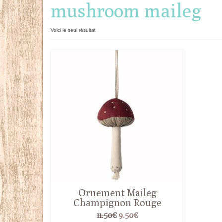
mushroom maileg
Voici le seul résultat
Ornement Maileg
Champignon Rouge
Le
Le
11.50
€
9.50
€