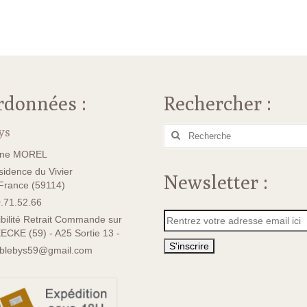
rdonnées :
Rechercher :
ys
Rechercher
:
ane MOREL
idence du Vivier
Newsletter :
rance (59114)
.71.52.66
bilité Retrait Commande sur
ECKE (59) - A25 Sortie 13 -
sblebys59@gmail.com