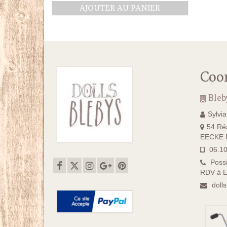
prix
prix
AJOUTER AU PANIER
initial
actuel
était :
est :
11.50€.
9.50€.
Coo
Bleb
Sylvi
54 Rés
EECKE F
06.10
Possi
RDV à E
doll