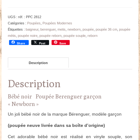
UGS :
réf. : PPC 2812
Catégories :
Poupées
,
Poupées Modernes
Étiquettes :
baigneur
,
berenguer
,
metis
,
newborn
,
poupée
,
poupée 36 cm
,
poupée
métis
,
poupée noire
,
poupée reborn
,
poupée souple
,
reborn
Share
Post
Save
Description
Description
Bébé noir Poupée Berenguer garçon
« Newborn »
Un joli bébé noir de la marque Bérenguer, modèle garçon
(poupée neuve livrée dans sa boîte d’origine)
Cet adorable bébé noir est réalisé en vinyle souple, son