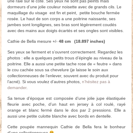
une raie sur le côté. Ses yeux ne sont pas peints mais
dormeurs d’une jolie couleur noisette avec de grands cils. Le
maquillage du visage est fin et peint, petite bouche fermée
rosée. Le haut de son corps a une poitrine naissante, ses
jambes sont longilignes, ses bras sont légèrement coudés
avec des mains aux doigts écartés et ses ongles sont visibles.
Cathie de Bella mesure +/-
48 cm (18.897 inches)
Ses yeux se ferment et s’ouvrent correctement. Regardez les
photos : elle a quelques petits trous d’épingle au niveau de la
poitrine. Elle a aussi une petite tache rose de « feutre » dans
le cou cachée sous sa chevelure (je laisse le soin aux
collectionneuses de l’enlever, souvent avec du produit pour
l’acné). Si vous voulez d’autres photos,
n’hésitez pas à
demander
.
Sa tenue d’époque est composée d’une jolie jupe élastiquée
fleurie avec poche, d’un haut en jersey à col roulé, rayé
orange et blanc fermé dans le dos par 2 pressions. Elle a
aussi une petite culotte blanche avec bords en dentelle.
Cette poupée mannequin Cathie de Bella fera le bonheur
d’une collectionneuse