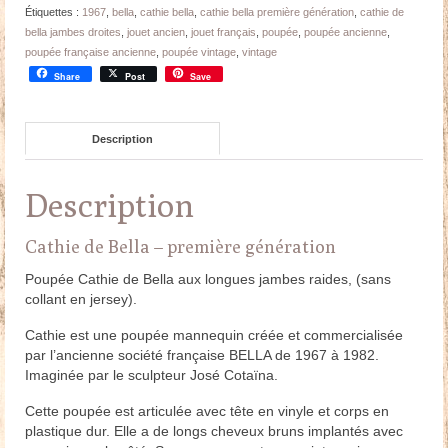
Étiquettes :
1967
,
bella
,
cathie bella
,
cathie bella première génération
,
cathie de
bella jambes droites
,
jouet ancien
,
jouet français
,
poupée
,
poupée ancienne
,
poupée française ancienne
,
poupée vintage
,
vintage
Share
Post
Save
Description
Description
Cathie de Bella – première génération
Poupée Cathie de Bella aux longues jambes raides, (sans
collant en jersey).
Cathie est une poupée mannequin créée et commercialisée
par l’ancienne société française BELLA de 1967 à 1982.
Imaginée par le sculpteur José Cotaïna.
Cette poupée est articulée avec tête en vinyle et corps en
plastique dur. Elle a de longs cheveux bruns implantés avec