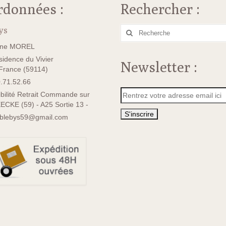
rdonnées :
Rechercher :
ys
Rechercher
:
ane MOREL
idence du Vivier
Newsletter :
rance (59114)
.71.52.66
bilité Retrait Commande sur
ECKE (59) - A25 Sortie 13 -
sblebys59@gmail.com