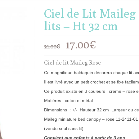
Ciel de Lit Maile
lits – Ht 32 cm
Le
Le
17.00
€
21.00
€
prix
prix
Ciel de lit Maileg Rose
initial
actuel
Ce magnifique baldaquin décorera chaque lit av
était :
est :
Il est livré avec un petit crochet et se fixe faci
Ce produit existe en 3 couleurs : crème – rose 
21.00€.
17.00€.
Matières : coton et métal
Dimensions : +/- Hauteur 32 cm Largeur du ce
Maileg miniature bed canopy – rose 11-2411-01
(vendu seul sans lit)
Convient aux enfants à partir de 3 ans.