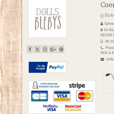
Coo
Bleb
Sylvi
54 Rés
EECKE F
06.10
Possi
RDV à E
doll