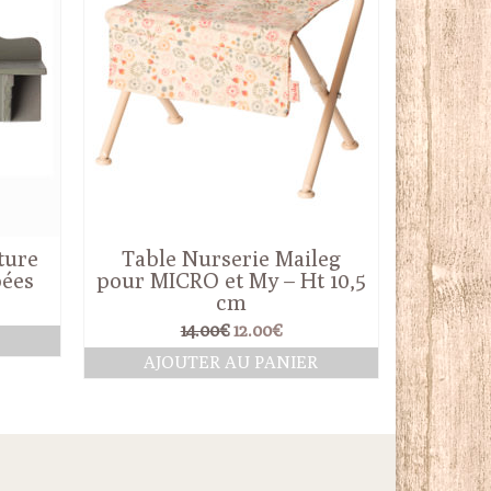
ture
Table Nurserie Maileg
pées
pour MICRO et My – Ht 10,5
cm
Le
Le
14.00
€
12.00
€
prix
prix
AJOUTER AU PANIER
initial
actuel
était :
est :
14.00€.
12.00€.