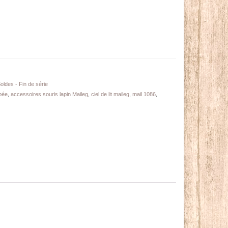
ldes - Fin de série
pée
,
accessoires souris lapin Maileg
,
ciel de lit maileg
,
mail 1086
,