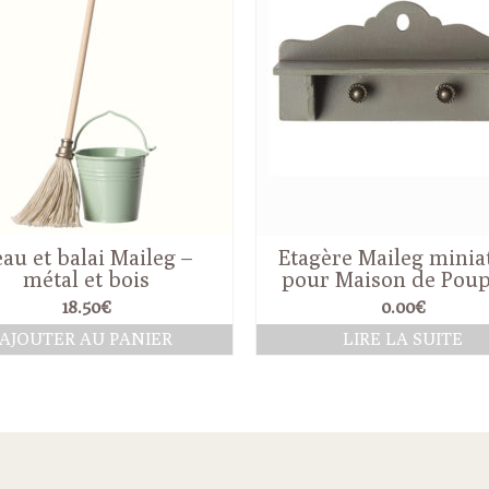
au et balai Maileg –
Etagère Maileg minia
métal et bois
pour Maison de Pou
18.50
€
0.00
€
AJOUTER AU PANIER
LIRE LA SUITE