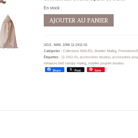
En stock
quantité
AJOUTER AU PANIER
de
Ciel
de
Lit
UGS :
MAIL 1086 11-2411-01
Maileg
Catégories :
Collections MAILEG
,
Mobilier Maileg
,
Promotions/So
Rose
Étiquettes :
11-2411-01
,
accessoires doudou
,
accessoires pou
Auvent
miniature bed canopy maileg
,
mobilier poupée doudou
pour
Share
Post
Save
lits
-
Ht
32
cm