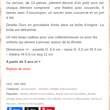
Ce service, de 13 pièces, joliment décoré d’un petit ours sur
chaque élément comprend : une théière avec couvercle, 4
tasses avec 4 soucoupes, un sucrier avec couvercle et un pot
à lait.
Dinette Ours en porcelaine livrée dans sa boîte d’origine. La
boîte est défraîchie.
Un très beau cadeau pour une collectionneuse ou pour les
enfants qui aiment s’amuser autour de la dînette.
Dimensions +/- assiette D. 6,5 cm – tasse D. 4,5 cm Ht 3 cm
– théière Ht 6,5 cm larg 11 cm
A partir de 3 ans et +
Rupture de stock
UGS :
DIN 7059
Catégories :
Accessoires - Dînettes
,
Mobilier & Accessoires
Étiquettes :
dinette
,
dinette en porcelaine
,
dinette ours en porcelaine
,
dinette
vintage
,
jouet
,
jouet en porcelaine
,
ours dînette
,
service à café poupée
,
service à
thé ours
,
service à thé poupées
Share
Post
Save