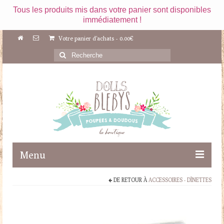
Tous les produits mis dans votre panier sont disponibles
immédiatement !
Votre panier d'achats
-
0.00
€
Rechercher
:
Menu
DE RETOUR À
ACCESSOIRES - DÎNETTES
Boutique
Maileg
Poupées