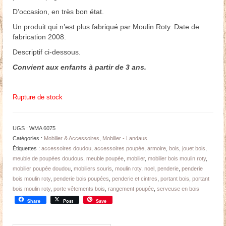
D’occasion, en très bon état.
Un produit qui n’est plus fabriqué par Moulin Roty. Date de
fabrication 2008.
Descriptif ci-dessous.
Convient aux enfants à partir de 3 ans.
Rupture de stock
UGS :
WMA 6075
Catégories :
Mobilier & Accessoires
,
Mobilier - Landaus
Étiquettes :
accessoires doudou
,
accessoires poupée
,
armoire
,
bois
,
jouet bois
,
meuble de poupées doudous
,
meuble poupée
,
mobilier
,
mobilier bois moulin roty
,
mobilier poupée doudou
,
mobiliers souris
,
moulin roty
,
noel
,
penderie
,
penderie
bois moulin roty
,
penderie bois poupées
,
penderie et cintres
,
portant bois
,
portant
bois moulin roty
,
porte vêtements bois
,
rangement poupée
,
serveuse en bois
Share
Post
Save