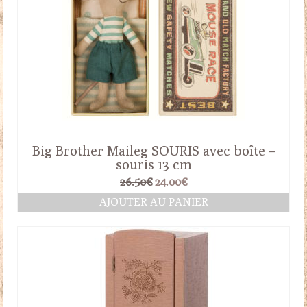
Big Brother Maileg SOURIS avec boîte –
souris 13 cm
Le
Le
26.50
€
24.00
€
prix
prix
AJOUTER AU PANIER
initial
actuel
était :
est :
26.50€.
24.00€.