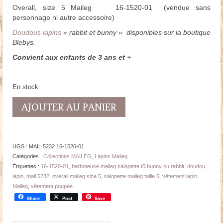
Overall, size 5 Maileg 16-1520-01 (vendue sans
personnage ni autre accessoire)
Doudous lapins
« rabbit et bunny » disponibles sur la boutique
Blebys.
Convient aux enfants de 3 ans et +
En stock
quantité
AJOUTER AU PANIER
de
Salopette
Maileg
Taille
UGS :
MAIL 5232 16-1520-01
5
Catégories :
Collections MAILEG
,
Lapins Maileg
pour
Étiquettes :
16-1520-01
,
barboteuse maileg salopette t5 bunny ou rabbit
,
doudou
,
Bunny
lapin
,
mail 5232
,
overall maileg size 5
,
salopette maileg taille 5
,
vêtement lapin
ou
Maileg
,
vêtement poupée
Rabbit
Share
Post
Save