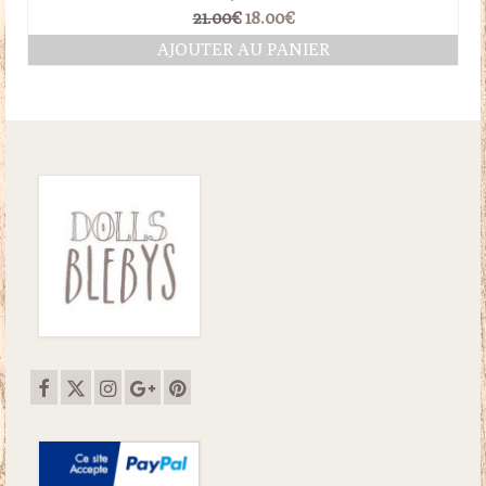
Le
Le
21.00
€
18.00
€
prix
prix
AJOUTER AU PANIER
initial
actuel
était :
est :
21.00€.
18.00€.