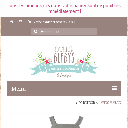
Tous les produits mis dans votre panier sont disponibles
immédiatement !
Votre panier d'achats
-
0.00
€
Rechercher
:
Menu
DE RETOUR À
LAPINS MAILEG
Boutique
Maileg
Poupées