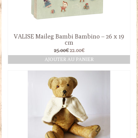
VALISE Maileg Bambi Bambino – 26 x 19
cm
Le
Le
25.00
€
22.00
€
prix
prix
AJOUTER AU PANIER
initial
actuel
était :
est :
25.00€.
22.00€.