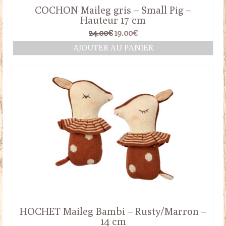
COCHON Maileg gris – Small Pig –
Hauteur 17 cm
Le
Le
24.00
€
19.00
€
prix
prix
AJOUTER AU PANIER
initial
actuel
était :
est :
24.00€.
19.00€.
HOCHET Maileg Bambi – Rusty/Marron –
14 cm