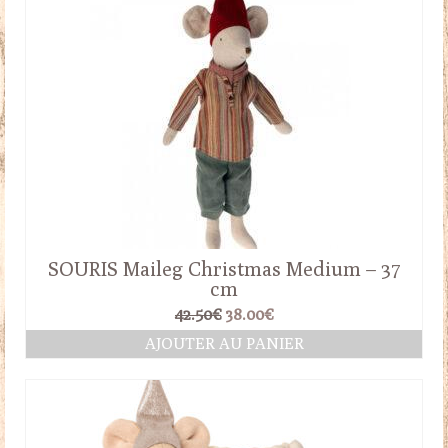
SOURIS Maileg Christmas Medium – 37
cm
Le
Le
42.50
€
38.00
€
prix
prix
AJOUTER AU PANIER
initial
actuel
était :
est :
42.50€.
38.00€.