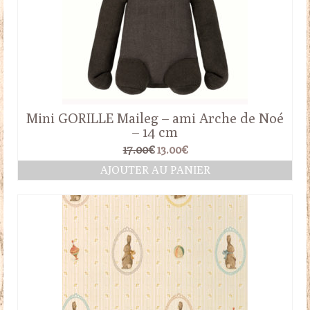
Mini GORILLE Maileg – ami Arche de Noé
– 14 cm
Le
Le
17.00
€
13.00
€
prix
prix
AJOUTER AU PANIER
initial
actuel
était :
est :
17.00€.
13.00€.