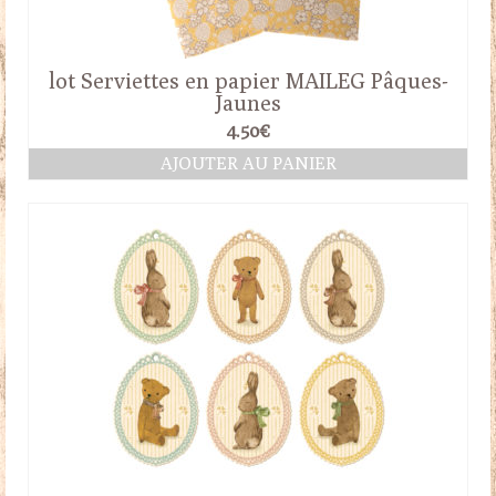
lot Serviettes en papier MAILEG Pâques-
Jaunes
4.50
€
AJOUTER AU PANIER