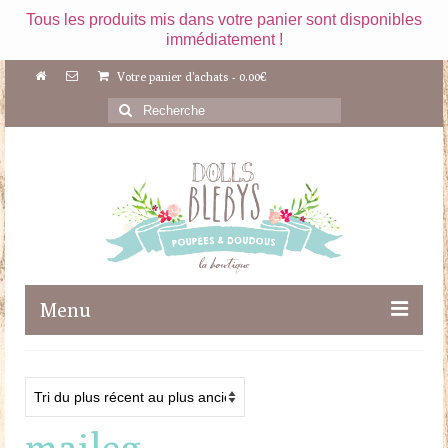
Tous les produits mis dans votre panier sont disponibles
immédiatement !
Votre panier d'achats
-
0.00
€
Rechercher
:
Menu
Boutique
Maileg
maileg
Poupées