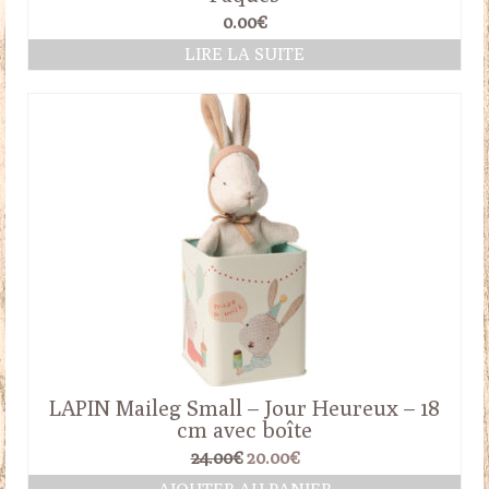
0.00
€
LIRE LA SUITE
LAPIN Maileg Small – Jour Heureux – 18
cm avec boîte
Le
Le
24.00
€
20.00
€
prix
prix