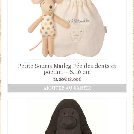
Petite Souris Maileg Fée des dents et
pochon – S. 10 cm
Le
Le
21.00
€
18.00
€
prix
prix
AJOUTER AU PANIER
initial
actuel
était :
est :
21.00€.
18.00€.