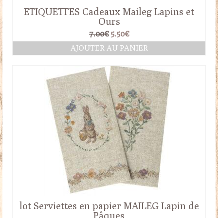
ETIQUETTES Cadeaux Maileg Lapins et
Ours
Le
Le
7.00
€
5.50
€
prix
prix
AJOUTER AU PANIER
initial
actuel
était :
est :
7.00€.
5.50€.
lot Serviettes en papier MAILEG Lapin de
Pâques