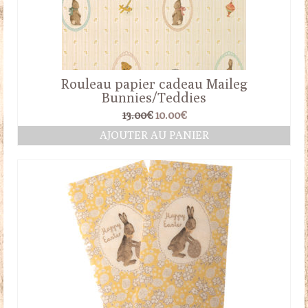
Rouleau papier cadeau Maileg
Bunnies/Teddies
Le
Le
13.00
€
10.00
€
prix
prix
AJOUTER AU PANIER
initial
actuel
était :
est :
13.00€.
10.00€.