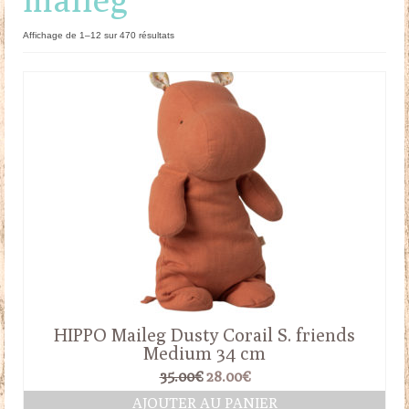
Doudous
Trié
Affichage de 1–12 sur 470 résultats
du
Mobilier & Accessoires
plus
récent
Blog
au
plus
ancien
Contact
Panier
HIPPO Maileg Dusty Corail S. friends
Medium 34 cm
Le
Le
35.00
€
28.00
€
prix
prix
AJOUTER AU PANIER