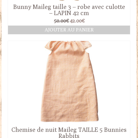
Bunny Maileg taille 3 – robe avec culotte
– LAPIN 42 cm
Le
Le
50.00
€
42.00
€
prix
prix
AJOUTER AU PANIER
initial
actuel
était :
est :
50.00€.
42.00€.
Chemise de nuit Maileg TAILLE 5 Bunnies
Rabbits