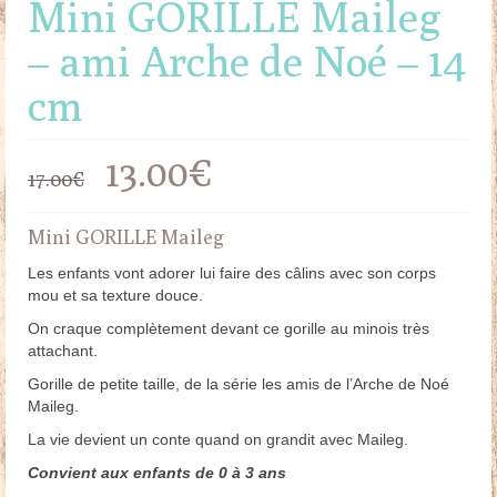
Mini GORILLE Maileg
– ami Arche de Noé – 14
cm
Le
Le
13.00
€
17.00
€
prix
prix
Mini GORILLE Maileg
initial
actuel
Les enfants vont adorer lui faire des câlins avec son corps
mou et sa texture douce.
était :
est :
On craque complètement devant ce gorille au minois très
17.00€.
13.00€.
attachant.
Gorille de petite taille, de la série les amis de l’Arche de Noé
Maileg.
La vie devient un conte quand on grandit avec Maileg.
Convient aux enfants de 0 à 3 ans