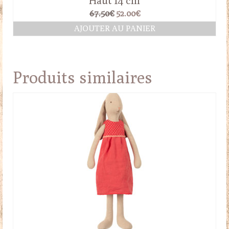
Haut 14 cm
Le
Le
67.50
€
52.00
€
prix
prix
AJOUTER AU PANIER
initial
actuel
était :
est :
67.50€.
52.00€.
Produits similaires