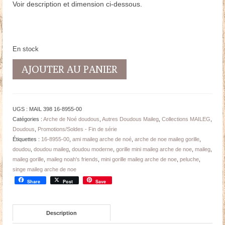
Voir description et dimension ci-dessous.
En stock
quantité
AJOUTER AU PANIER
de
Mini
GORILLE
Maileg
UGS :
MAIL 398 16-8955-00
-
Catégories :
Arche de Noé doudous
,
Autres Doudous Maileg
,
Collections MAILEG
,
ami
Doudous
,
Promotions/Soldes - Fin de série
Arche
Étiquettes :
16-8955-00
,
ami maileg arche de noé
,
arche de noe maileg gorille
,
de
doudou
,
doudou maileg
,
doudou moderne
,
gorille mini maileg arche de noe
,
maileg
,
Noé
maileg gorille
,
maileg noah's friends
,
mini gorille maileg arche de noe
,
peluche
,
-
singe maileg arche de noe
14
Share
Post
Save
cm
Description