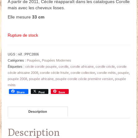
A partir de 2011, Cécile réapparaît dans les catalogues Corolle
mais avec les cheveux lisses.
Elle mesure
33 cm
Rupture de stock
UGS :
réf. :PPC2806
Catégories :
Poupées
,
Poupées Modernes
Étiquettes :
cécile corolle poupée
,
corolle
,
corolle africaine
,
corolle cécile
,
corolle
cécile africaine 2008
,
corolle cécile frisée
,
corolle collection
,
corolle métis
,
poupée
,
poupée 2008
,
poupée africaine
,
poupée corolle cécile première version
,
poupée
métis
Share
Post
Save
Description
Description