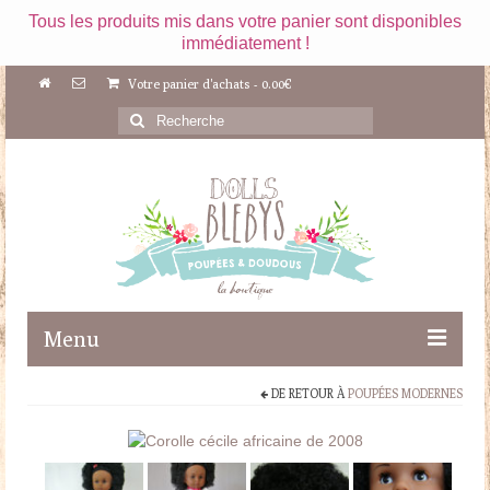
Tous les produits mis dans votre panier sont disponibles
immédiatement !
Votre panier d'achats
-
0.00
€
Rechercher
:
Menu
DE RETOUR À
POUPÉES MODERNES
Boutique
Maileg
Poupées