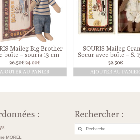
IS Maileg Big Brother
SOURIS Maileg Gra
c boîte – souris 13 cm
Soeur avec boîte – S. 
Le
Le
26.50
€
24.00
€
32.50
€
prix
prix
AJOUTER AU PANIER
AJOUTER AU PANIE
initial
actuel
était :
est :
26.50€.
24.00€.
rdonnées :
Rechercher :
ys
Rechercher
:
ane MOREL