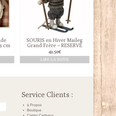
nde
SOURIS en Hiver Maileg
13 cm
Grand Frère – RESERVE
42.50
€
R
LIRE LA SUITE
Service Clients :
à Propos
Boutique
Cartes Cadeaux