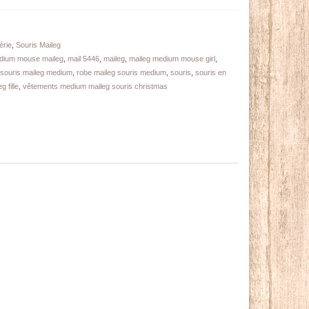
érie
,
Souris Maileg
edium mouse maileg
,
mail 5446
,
maileg
,
maileg medium mouse girl
,
 souris maileg medium
,
robe maileg souris medium
,
souris
,
souris en
 fille
,
vêtements medium maileg souris christmas