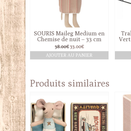
SOURIS Maileg Medium en
Tra
Chemise de nuit – 33 cm
Vert
Le
Le
38.00
€
33.00
€
prix
prix
AJOUTER AU PANIER
initial
actuel
était :
est :
38.00€.
33.00€.
Produits similaires