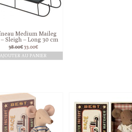
îneau Medium Maileg
 – Sleigh – Long 30 cm
Le
Le
38.00
€
33.00
€
prix
prix
AJOUTER AU PANIER
initial
actuel
était :
est :
38.00€.
33.00€.