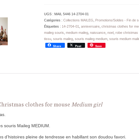
de
Noël
UGS :
MAIL 5446 14-2704-01
Maileg
Catégories :
Collections MAILEG
,
Promotions/Soldes - Fin de s
Souris
Étiquettes :
14-2704-01
,
anniversaire
,
christmas clothes for m
MEDIUM
maileg souris
,
medium maileg
,
naissance
,
noel
,
robe christmas
33
tissu
,
souris maileg
,
souris maileg medium
,
souris medium maileg
cm
Share
Post
Save
hristmas clothes for mouse
Medium girl
as.
les souris Maileg MEDIUM.
es d’histoires pleine de tendresse en habillant son doudou favori.