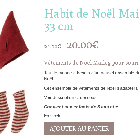
Habit de Noël Ma
33 cm
Le
Le
20.00
€
24.00
€
prix
prix
Vêtements de Noël Maileg pour sour
initial
actuel
Tout le monde a besoin d’un nouvel ensemble de
Noël.
était :
est :
Cet ensemble de vêtements de Noël s’adaptera 
24.00€.
20.00€.
Voir description ci-dessous
Convient aux enfants de 3 ans et +
En stock
quantité
AJOUTER AU PANIER
de
Habit