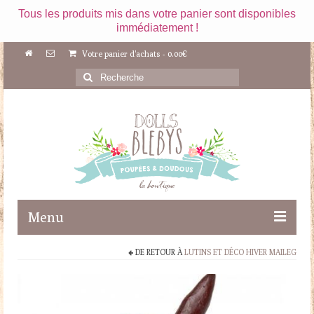
Tous les produits mis dans votre panier sont disponibles
immédiatement !
Votre panier d'achats
-
0.00
€
Rechercher
:
Menu
DE RETOUR À
LUTINS ET DÉCO HIVER MAILEG
Boutique
Maileg
Poupées