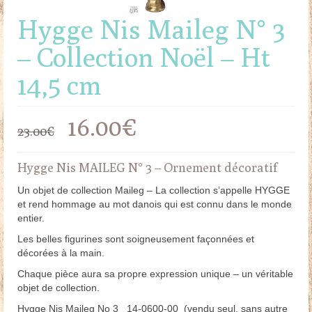
Hygge Nis Maileg N° 3
– Collection Noël – Ht
14,5 cm
Le
Le
16.00
€
23.00
€
prix
prix
Hygge Nis MAILEG N° 3 – Ornement décoratif
initial
actuel
Un objet de collection Maileg – La collection s’appelle HYGGE
et rend hommage au mot danois qui est connu dans le monde
était :
est :
entier.
23.00€.
16.00€.
Les belles figurines sont soigneusement façonnées et
décorées à la main.
Chaque pièce aura sa propre expression unique – un véritable
objet de collection.
Hygge Nis Maileg No 3 14-0600-00 (vendu seul, sans autre