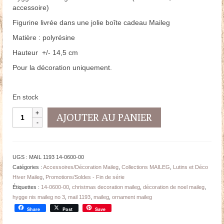
accessoire)
Figurine livrée dans une jolie boîte cadeau Maileg
Matière : polyrésine
Hauteur +/- 14,5 cm
Pour la décoration uniquement.
En stock
quantité
AJOUTER AU PANIER
de
Hygge
Nis
Maileg
UGS :
MAIL 1193 14-0600-00
N°
Catégories :
Accessoires/Décoration Maileg
,
Collections MAILEG
,
Lutins et Déco
3
Hiver Maileg
,
Promotions/Soldes - Fin de série
-
Étiquettes :
14-0600-00
,
christmas decoration maileg
,
décoration de noel maileg
,
Collection
hygge nis maileg no 3
,
mail 1193
,
maileg
,
ornament maileg
Noël
Share
Post
Save
-
Ht