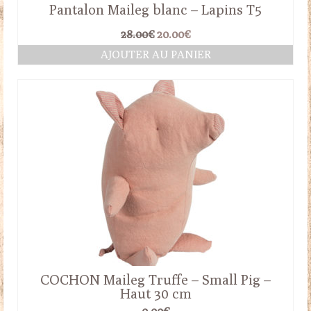
Pantalon Maileg blanc – Lapins T5
Le
Le
28.00
€
20.00
€
prix
prix
AJOUTER AU PANIER
initial
actuel
était :
est :
28.00€.
20.00€.
COCHON Maileg Truffe – Small Pig –
Haut 30 cm