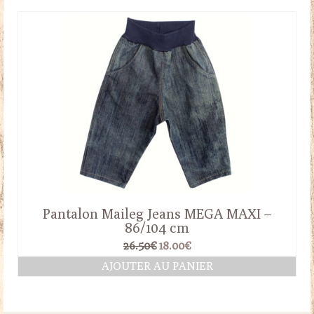
était :
est :
14.00€.
12.00€.
Pantalon Maileg Jeans MEGA MAXI –
86/104 cm
Le
Le
26.50
€
18.00
€
prix
prix
AJOUTER AU PANIER
initial
actuel
était :
est :
26.50€.
18.00€.