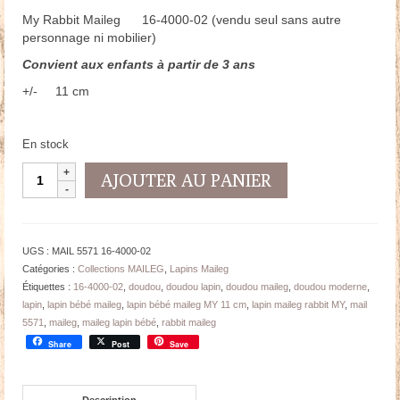
My Rabbit Maileg 16-4000-02 (vendu seul sans autre
personnage ni mobilier)
Convient aux enfants à partir de 3 ans
+/- 11 cm
En stock
quantité
AJOUTER AU PANIER
de
LAPIN
Maileg
Rabbit
UGS :
MAIL 5571 16-4000-02
MY
Catégories :
Collections MAILEG
,
Lapins Maileg
Bleu
Étiquettes :
16-4000-02
,
doudou
,
doudou lapin
,
doudou maileg
,
doudou moderne
,
clair
lapin
,
lapin bébé maileg
,
lapin bébé maileg MY 11 cm
,
lapin maileg rabbit MY
,
mail
-
5571
,
maileg
,
maileg lapin bébé
,
rabbit maileg
Haut
Share
Post
Save
11
cm
Description