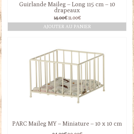
Guirlande Maileg – Long 115 cm – 10
drapeaux
Le
Le
14.00
€
11.00
€
prix
prix
AJOUTER AU PANIER
initial
actuel
était :
est :
14.00€.
11.00€.
PARC Maileg MY – Miniature – 10 x 10 cm
Le
Le