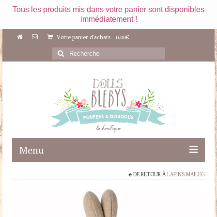
Tous les produits mis dans votre panier sont disponibles
immédiatement !
Votre panier d'achats
-
0.00
€
Rechercher
:
Menu
DE RETOUR À
LAPINS MAILEG
Boutique
Maileg
Poupées