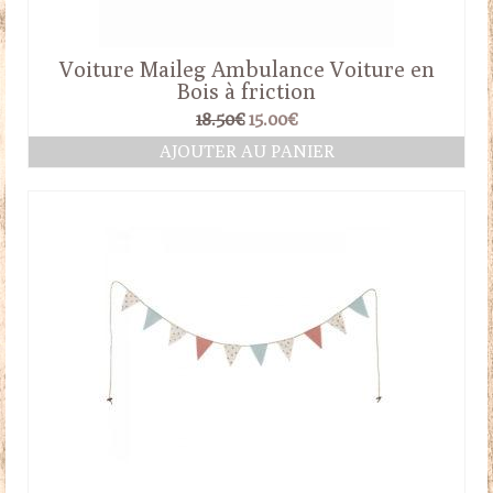
Voiture Maileg Ambulance Voiture en
Bois à friction
Le
Le
18.50
€
15.00
€
prix
prix
AJOUTER AU PANIER
initial
actuel
était :
est :
18.50€.
15.00€.