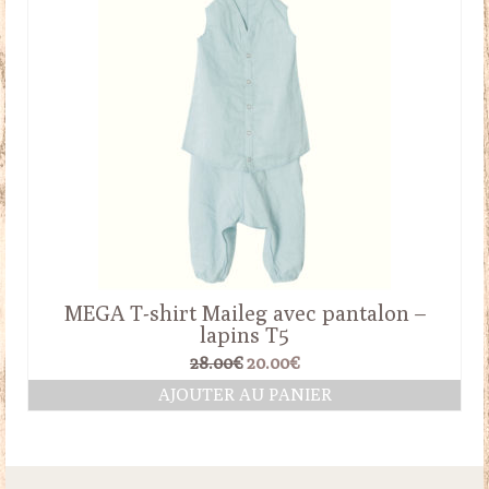
28.00€.
20.00€.
MEGA T-shirt Maileg avec pantalon –
lapins T5
Le
Le
28.00
€
20.00
€
prix
prix
AJOUTER AU PANIER
initial
actuel
était :
est :
28.00€.
20.00€.