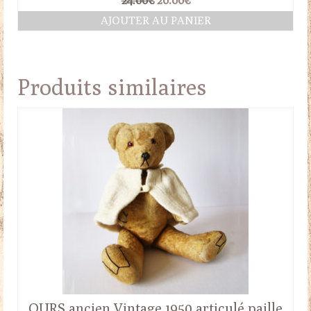
24.00
€
20.00
€
prix
prix
AJOUTER AU PANIER
initial
actuel
était :
est :
24.00€.
20.00€.
Produits similaires
OURS ancien Vintage 1950 articulé paille