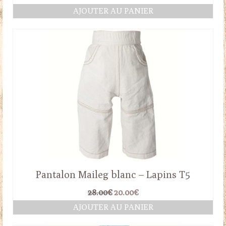
AJOUTER AU PANIER
Pantalon Maileg blanc – Lapins T5
Le
Le
28.00
€
20.00
€
prix
prix
AJOUTER AU PANIER
initial
actuel
était :
est :