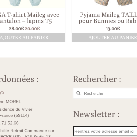
A T-shirt Maileg avec
Pyjama Maileg TAILL
antalon – lapins T5
pour Bunnies ou Rab
Le
Le
28.00
€
20.00
€
13.00
€
prix
prix
AJOUTER AU PANIER
AJOUTER AU PANIE
initial
actuel
était :
est :
28.00€.
20.00€.
rdonnées :
Rechercher :
ys
Rechercher
:
ane MOREL
idence du Vivier
Newsletter :
rance (59114)
.71.52.66
bilité Retrait Commande sur
ECKE (59) - A25 Sortie 13 -