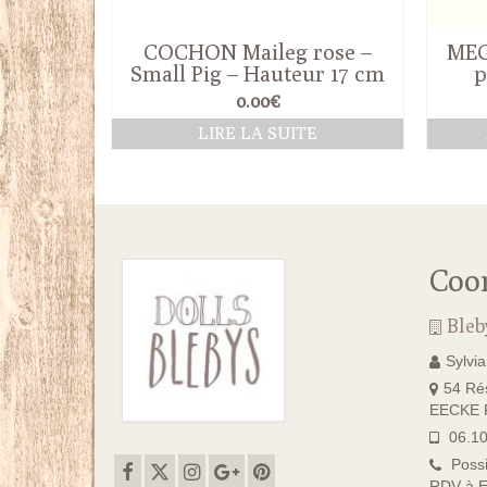
COCHON Maileg rose –
MEG
Small Pig – Hauteur 17 cm
p
0.00
€
LIRE LA SUITE
Coo
Bleb
Sylvi
54 Rés
EECKE F
06.10
Possi
RDV à E