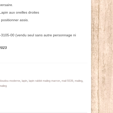
ersaire.
Lapin aux oreilles droites
positionner assis.
16-3105-00 (vendu seul sans autre personnage ni
2023
doudou moderne
,
lapin
,
lapin rabbit maileg marron
,
mail 5539
,
maileg
,
maileg