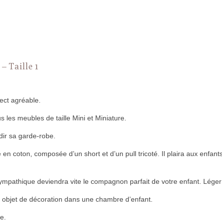
– Taille 1
pect agréable.
us les meubles de taille Mini et Miniature.
dir sa garde-robe.
en coton, composée d’un short et d’un pull tricoté. Il plaira aux enfant
ympathique deviendra vite le compagnon parfait de votre enfant. Léger et
 objet de décoration dans une chambre d’enfant.
e.