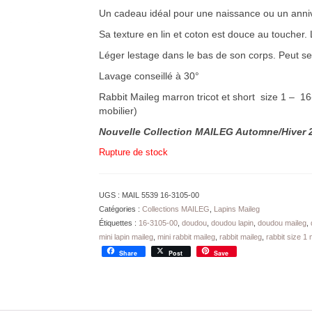
Un cadeau idéal pour une naissance ou un anniv
Sa texture en lin et coton est douce au toucher. 
Léger lestage dans le bas de son corps. Peut se 
Lavage conseillé à 30°
Rabbit Maileg marron tricot et short size 1 – 
mobilier)
Nouvelle Collection MAILEG Automne/Hiver 
Rupture de stock
UGS :
MAIL 5539 16-3105-00
Catégories :
Collections MAILEG
,
Lapins Maileg
Étiquettes :
16-3105-00
,
doudou
,
doudou lapin
,
doudou maileg
,
mini lapin maileg
,
mini rabbit maileg
,
rabbit maileg
,
rabbit size 1 
Share
Post
Save