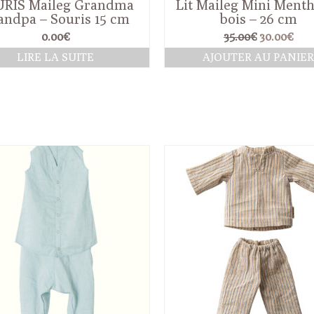
RIS Maileg Grandma
Lit Maileg Mini Ment
andpa – Souris 15 cm
bois – 26 cm
Le
Le
0.00
€
35.00
€
30.00
€
prix
pri
LIRE LA SUITE
AJOUTER AU PANIE
initial
actu
était :
est :
35.00€.
30.0