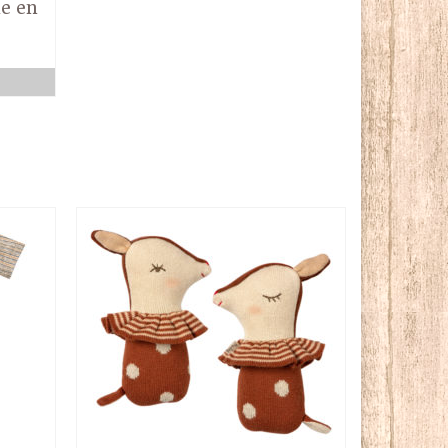
he en
x
R
el
0€.