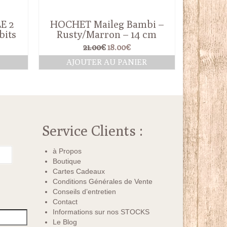
E 2
HOCHET Maileg Bambi –
bits
Rusty/Marron – 14 cm
Le
Le
21.00
€
18.00
€
prix
prix
R
AJOUTER AU PANIER
initial
actuel
était :
est :
21.00€.
18.00€.
Service Clients :
à Propos
Boutique
Cartes Cadeaux
Conditions Générales de Vente
Conseils d’entretien
Contact
Informations sur nos STOCKS
Le Blog