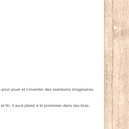
s pour jouer et s’inventer des aventures imaginaires,
 fin, il aura plaisir à le promener dans ses bras.