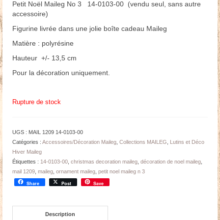
Petit Noël Maileg No 3 14-0103-00 (vendu seul, sans autre
accessoire)
Figurine livrée dans une jolie boîte cadeau Maileg
Matière : polyrésine
Hauteur +/- 13,5 cm
Pour la décoration uniquement.
Rupture de stock
UGS :
MAIL 1209 14-0103-00
Catégories :
Accessoires/Décoration Maileg
,
Collections MAILEG
,
Lutins et Déco
Hiver Maileg
Étiquettes :
14-0103-00
,
christmas decoration maileg
,
décoration de noel maileg
,
mail 1209
,
maileg
,
ornament maileg
,
petit noel maileg n 3
Share
Post
Save
Description