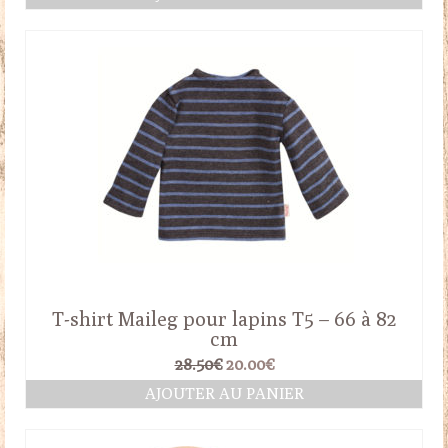
initial
actuel
était :
est :
26.50€.
24.00€.
T-shirt Maileg pour lapins T5 – 66 à 82
cm
Le
Le
28.50
€
20.00
€
prix
prix
AJOUTER AU PANIER
initial
actuel
était :
est :
28.50€.
20.00€.