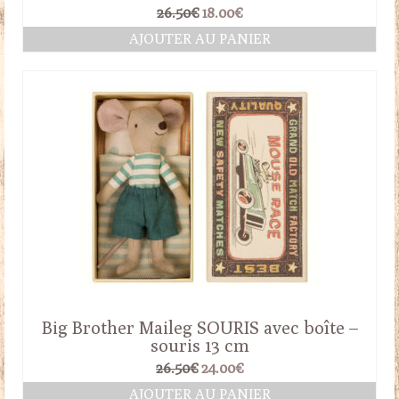
Le
Le
26.50
€
18.00
€
prix
prix
AJOUTER AU PANIER
initial
actuel
était :
est :
26.50€.
18.00€.
Big Brother Maileg SOURIS avec boîte –
souris 13 cm
Le
Le
26.50
€
24.00
€
prix
prix
AJOUTER AU PANIER