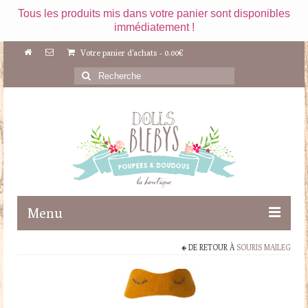
Tous les produits mis dans votre panier sont disponibles
immédiatement !
Votre panier d'achats
-
0.00
€
Rechercher
:
Menu
DE RETOUR À
SOURIS MAILEG
Boutique
Maileg
Poupées