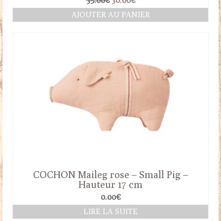
35.00
€
30.00
€
prix
prix
AJOUTER AU PANIER
initial
actuel
était :
est :
35.00€.
30.00€.
COCHON Maileg rose – Small Pig –
Hauteur 17 cm
0.00
€
LIRE LA SUITE