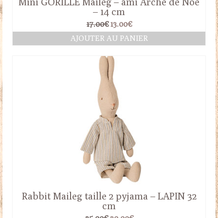
Mini GORILLE Maileg – ami Arche de Noé
– 14 cm
Le
Le
17.00
€
13.00
€
prix
prix
AJOUTER AU PANIER
initial
actuel
était :
est :
17.00€.
13.00€.
Rabbit Maileg taille 2 pyjama – LAPIN 32
cm
Le
Le