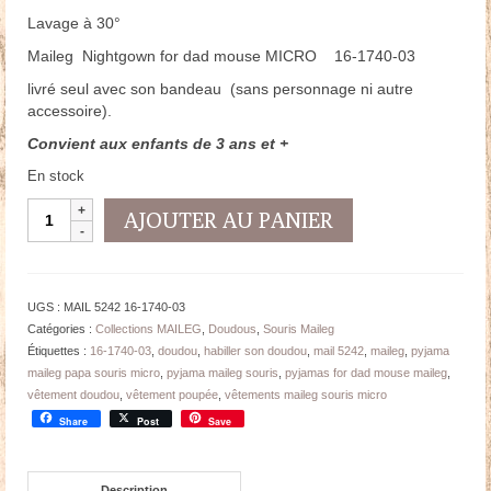
Lavage à 30°
Maileg Nightgown for dad mouse MICRO 16-1740-03
livré seul avec son bandeau (sans personnage ni autre
accessoire).
Convient aux enfants de 3 ans et +
En stock
quantité
AJOUTER AU PANIER
de
Pyjama
Maileg
Papa
UGS :
MAIL 5242 16-1740-03
Souris
Catégories :
Collections MAILEG
,
Doudous
,
Souris Maileg
MICRO
Étiquettes :
16-1740-03
,
doudou
,
habiller son doudou
,
mail 5242
,
maileg
,
pyjama
13/15
maileg papa souris micro
,
pyjama maileg souris
,
pyjamas for dad mouse maileg
,
cm
vêtement doudou
,
vêtement poupée
,
vêtements maileg souris micro
Share
Post
Save
Description