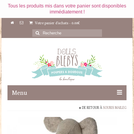
Tous les produits mis dans votre panier sont disponibles
immédiatement !
Votre panier d'achats
-
0.00
€
Rechercher
:
Menu
DE RETOUR À
SOURIS MAILEG
Boutique
Maileg
Poupées