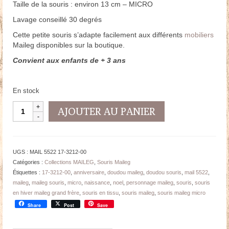
Taille de la souris : environ 13 cm – MICRO
Lavage conseillé 30 degrés
Cette petite souris s’adapte facilement aux différents
mobiliers
Maileg disponibles sur la boutique.
Convient aux enfants de + 3 ans
En stock
quantité
AJOUTER AU PANIER
de
SOURIS
en
Hiver
UGS :
MAIL 5522 17-3212-00
Maileg
Catégories :
Collections MAILEG
,
Souris Maileg
Grand
Étiquettes :
17-3212-00
,
anniversaire
,
doudou maileg
,
doudou souris
,
mail 5522
,
Frère
maileg
,
maileg souris
,
micro
,
naissance
,
noel
,
personnage maileg
,
souris
,
souris
-
en hiver maileg grand frère
,
souris en tissu
,
souris maileg
,
souris maileg micro
S.
Share
Post
Save
13
cm