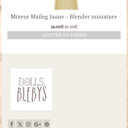
Mixeur Maileg Jaune – Blender miniature
Le
Le
14.00
€
12.00
€
prix
prix
AJOUTER AU PANIER
initial
actuel
était :
est :
14.00€.
12.00€.