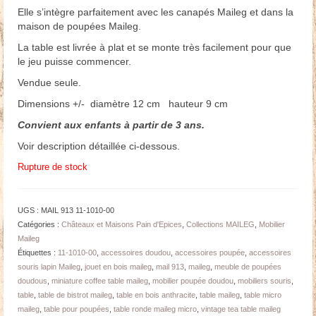
Elle s’intègre parfaitement avec les canapés Maileg et dans la
maison de poupées Maileg.
La table est livrée à plat et se monte très facilement pour que
le jeu puisse commencer.
Vendue seule.
Dimensions +/- diamètre 12 cm hauteur 9 cm
Convient aux enfants à partir de 3 ans.
Voir description détaillée ci-dessous.
Rupture de stock
UGS :
MAIL 913 11-1010-00
Catégories :
Châteaux et Maisons Pain d'Epices
,
Collections MAILEG
,
Mobilier
Maileg
Étiquettes :
11-1010-00
,
accessoires doudou
,
accessoires poupée
,
accessoires
souris lapin Maileg
,
jouet en bois maileg
,
mail 913
,
maileg
,
meuble de poupées
doudous
,
miniature coffee table maileg
,
mobilier poupée doudou
,
mobiliers souris
,
table
,
table de bistrot maileg
,
table en bois anthracite
,
table maileg
,
table micro
maileg
,
table pour poupées
,
table ronde maileg micro
,
vintage tea table maileg