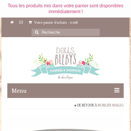
Tous les produits mis dans votre panier sont disponibles
immédiatement !
Votre panier d'achats
-
0.00
€
Rechercher
:
Menu
DE RETOUR À
MOBILIER MAILEG
Boutique
Maileg
Poupées