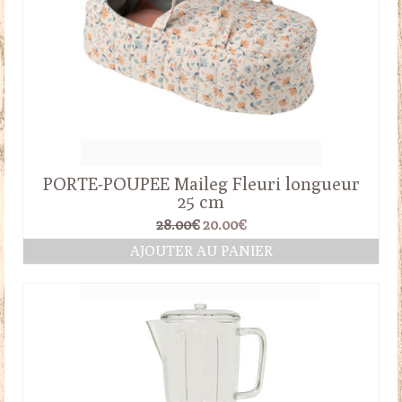
PORTE-POUPEE Maileg Fleuri longueur
25 cm
Le
Le
28.00
€
20.00
€
prix
prix
AJOUTER AU PANIER
initial
actuel
était :
est :
28.00€.
20.00€.