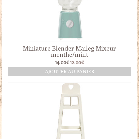
Miniature Blender Maileg Mixeur
menthe/mint
Le
Le
14.00
€
12.00
€
prix
prix
AJOUTER AU PANIER
initial
actuel
était :
est :
14.00€.
12.00€.