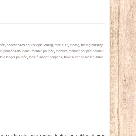
pée
,
accessoires souris lapin Maileg
,
mail 1117
,
maileg
,
maileg nursery
de poupées doudous
,
meuble poupée
,
mobilier
,
mobilier poupée doudou
,
le à langer poupée
,
table à langer poupées
,
table nurserie maileg
,
table
sur le côté pour ranger toutes les petites affaires