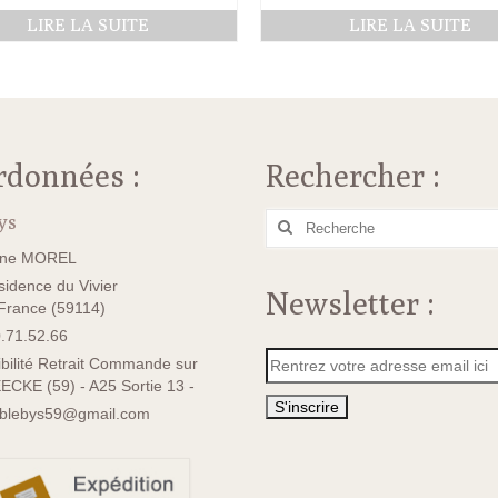
LIRE LA SUITE
LIRE LA SUITE
rdonnées :
Rechercher :
ys
Rechercher
:
ane MOREL
idence du Vivier
Newsletter :
rance (59114)
.71.52.66
bilité Retrait Commande sur
ECKE (59) - A25 Sortie 13 -
sblebys59@gmail.com