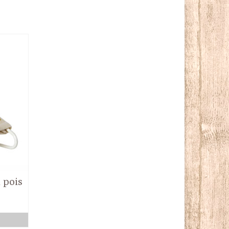
 pois
R