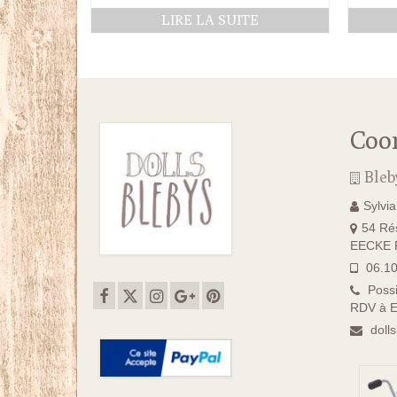
LIRE LA SUITE
Coo
Bleb
Sylvi
54 Rés
EECKE F
06.10
Possi
RDV à E
doll