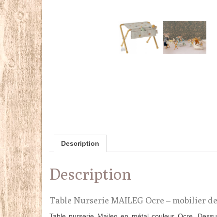
Description
Description
Table Nurserie MAILEG Ocre – mobilier de
Table nurserie Maileg en métal couleur Ocre. Dessu