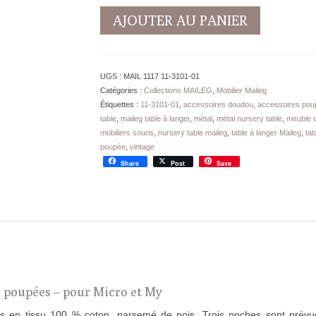
quantité
AJOUTER AU PANIER
de
Table
Nurserie
Maileg
UGS :
MAIL 1117 11-3101-01
Ocre
Catégories :
Collections MAILEG
,
Mobilier Maileg
pour
Étiquettes :
11-3101-01
,
accessoires doudou
,
accessoires pou
MICRO
table
,
maileg table à langer
,
métal
,
métal nursery table
,
meuble 
et
mobiliers souris
,
nursery table maileg
,
table à langer Maileg
,
tab
My
poupée
,
vintage
-
Share
Post
Save
8
cm
 poupées – pour Micro et My
s en tissu 100 % coton, parsemé de pois. Trois poches sont prévues 