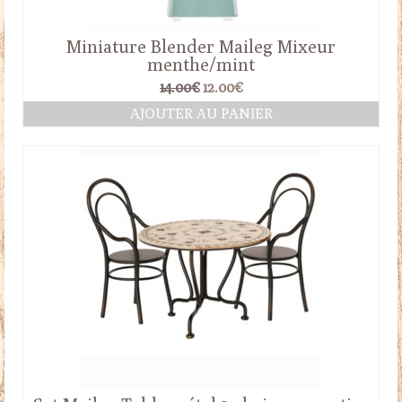
Miniature Blender Maileg Mixeur
menthe/mint
Le
Le
14.00
€
12.00
€
prix
prix
AJOUTER AU PANIER
initial
actuel
était :
est :
14.00€.
12.00€.