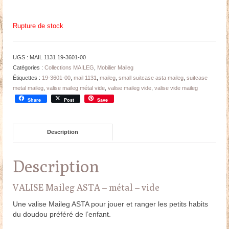
Rupture de stock
UGS :
MAIL 1131 19-3601-00
Catégories :
Collections MAILEG
,
Mobilier Maileg
Étiquettes :
19-3601-00
,
mail 1131
,
maileg
,
small suitcase asta maileg
,
suitcase
metal maileg
,
valise maileg métal vide
,
valise maileg vide
,
valise vide maileg
Share
Post
Save
Description
Description
VALISE Maileg ASTA – métal – vide
Une valise Maileg ASTA pour jouer et ranger les petits habits
du doudou préféré de l’enfant.