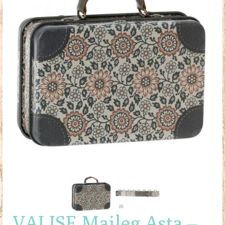
Doudous
Mobilier & Accessoires
Blog
Contact
Panier
VALISE Maileg Asta –