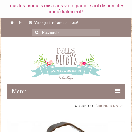
Tous les produits mis dans votre panier sont disponibles
immédiatement !
Votre panier d'achats
-
0.00
€
Rechercher
:
Menu
DE RETOUR À
MOBILIER MAILEG
Boutique
Maileg
Poupées