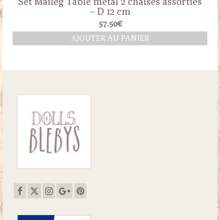
Set Maileg Table métal 2 chaises assorties
– D 12 cm
57.50
€
AJOUTER AU PANIER