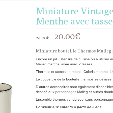
Miniature Vintag
Menthe avec tasse
Le
Le
20.00
€
24.00
€
prix
prix
Miniature bouteille Thermos Maileg 
initial
actuel
Encore un joli ustensile de cuisine ou à utiliser
Maileg menthe livrée avec 2 tasses.
était :
est :
Thermos et tasses en métal . Coloris menthe. Liv
24.00€.
20.00€.
Le couvercle de la bouteille thermos se dévisse
D’autres accessoires sont également disponibles
destiné aux
personnages
Maileg et autres doud
Ensemble thermos vendu seul sans personnage
Convient aux enfants à partir de 3 ans.