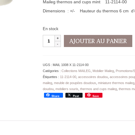
Maileg thermos and cups mint 11-2114-00
Dimensions : +/- Hauteur du thermos 6 cm d’
En stock
quantité
AJOUTER AU PANIER
de
Miniature
Vintage
Thermos
UGS :
MAIL 1008 X 11-2114-00
Maileg
Catégories :
Collections MAILEG
,
Mobilier Maileg
,
Promotions/So
Menthe
Étiquettes :
11-2114-00
,
accessoires doudou
,
accessoires pou
avec
maileg
,
meuble de poupées doudous
,
miniature thermos maileg
tasses
doudou
,
mobiliers souris
,
thermos and cups maileg
,
thermos ma
Share
Post
Save