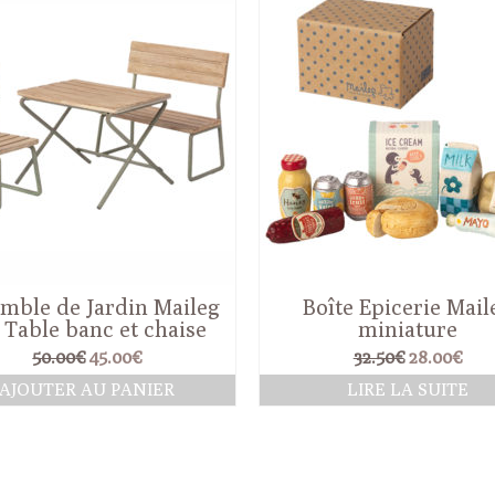
mble de Jardin Maileg
Boîte Epicerie Mail
 Table banc et chaise
miniature
Le
Le
Le
Le
50.00
€
45.00
€
32.50
€
28.00
€
prix
prix
prix
pri
AJOUTER AU PANIER
LIRE LA SUITE
initial
actuel
initial
actu
était :
est :
était :
est :
50.00€.
45.00€.
32.50€.
28.0