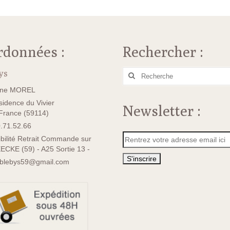
rdonnées :
Rechercher :
ys
Rechercher
:
ane MOREL
idence du Vivier
Newsletter :
rance (59114)
.71.52.66
bilité Retrait Commande sur
ECKE (59) - A25 Sortie 13 -
sblebys59@gmail.com