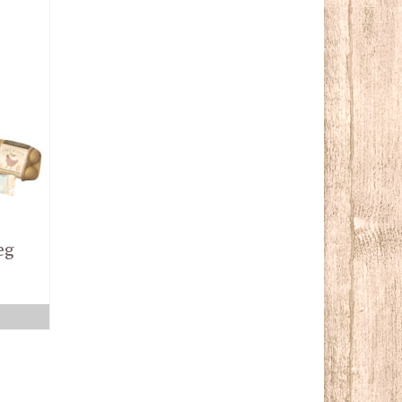
eg
x
el
0€.