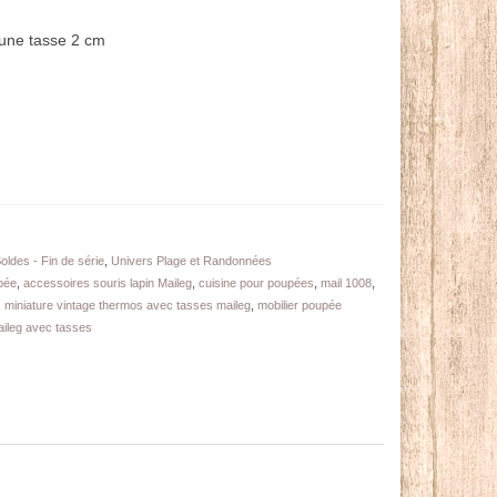
une tasse 2 cm
ldes - Fin de série
,
Univers Plage et Randonnées
pée
,
accessoires souris lapin Maileg
,
cuisine pour poupées
,
mail 1008
,
,
miniature vintage thermos avec tasses maileg
,
mobilier poupée
ileg avec tasses