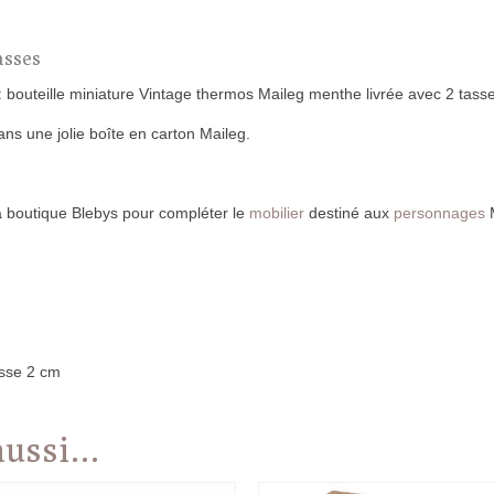
asses
 : bouteille miniature Vintage thermos Maileg menthe livrée avec 2 tass
ns une jolie boîte en carton Maileg.
a boutique Blebys pour compléter le
mobilier
destiné aux
personnages
M
sse 2 cm
 aussi…