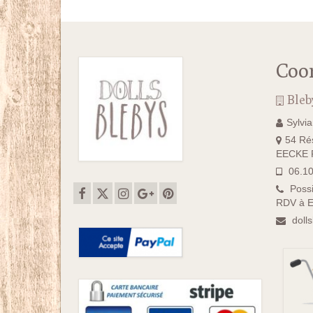
Coo
Bleb
Sylvi
54 Rés
EECKE F
06.10
Possi
RDV à E
doll