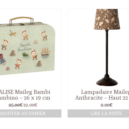
ALISE Maileg Bambi
Lampadaire Maile
ambino – 26 x 19 cm
Anthracite – Haut 2
Le
Le
25.00
€
22.00
€
0.00
€
prix
prix
AJOUTER AU PANIER
LIRE LA SUITE
initial
actuel
était :
est :
25.00€.
22.00€.