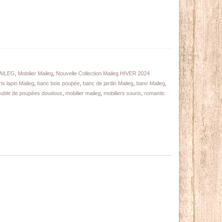
MAILEG
,
Mobilier Maileg
,
Nouvelle Collection Maileg HIVER 2024
s lapin Maileg
,
banc bois poupée
,
banc de jardin Maileg
,
banc Maileg
,
uble de poupées doudous
,
mobilier maileg
,
mobiliers souris
,
romantic