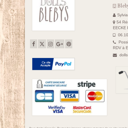
Bleb
Sylvi
54 Rés
EECKE F
06.10
Possi
RDV à E
doll