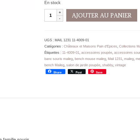
En stock
quantité
AJOUTER AU PANIER
de
Banc
Maileg
Rouge
UGS :
MAIL 1231 11-4009-01
en
Catégories :
Châteaux et Maisons Pain d'Epices
,
Collections 
Bois
Étiquettes :
11-4009-01
,
accessoires poupée
,
accessoires souri
avec
banc souris maileg
,
bench mouse maileg
,
Mail 1231
,
maileg
,
me
coussin
bench Maileg
,
salon de jardin poupée
,
shabby
,
vintage
Share
Post
Save
 famille souris.