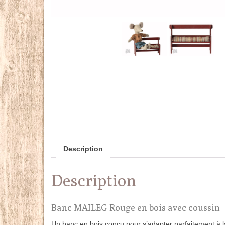
Description
Description
Banc MAILEG Rouge en bois avec coussin
Un banc en bois conçu pour s’adapter parfaitement à la