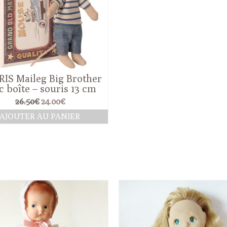
IS Maileg Big Brother
c boîte – souris 13 cm
Le
Le
26.50
€
24.00
€
prix
prix
AJOUTER AU PANIER
initial
actuel
était :
est :
26.50€.
24.00€.