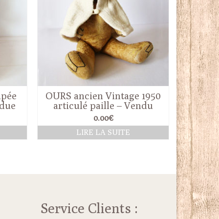
upée
OURS ancien Vintage 1950
ndue
articulé paille – Vendu
0.00
€
LIRE LA SUITE
Service Clients :