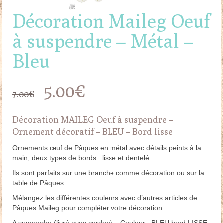
Décoration Maileg Oeuf
à suspendre – Métal –
Bleu
Le
Le
5.00
€
7.00
€
prix
prix
Décoration MAILEG Oeuf à suspendre –
initial
actuel
Ornement décoratif – BLEU – Bord lisse
était :
est :
Ornements œuf de Pâques en métal avec détails peints à la
main, deux types de bords : lisse et dentelé.
7.00€.
5.00€.
Ils sont parfaits sur une branche comme décoration ou sur la
table de Pâques.
Mélangez les différentes couleurs avec d’autres articles de
Pâques Maileg pour compléter votre décoration.
A suspendre (livré avec cordon) – Couleur : BLEU bord LISSE