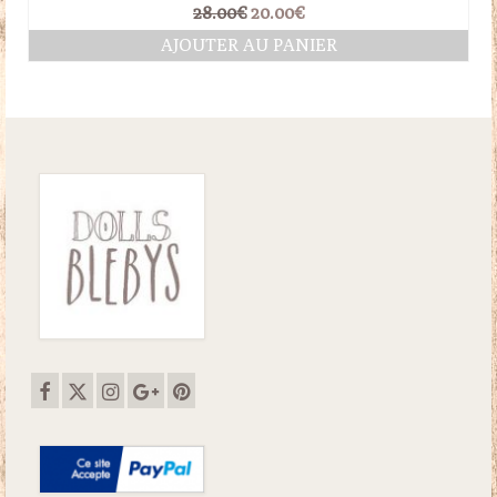
Le
Le
28.00
€
20.00
€
prix
prix
AJOUTER AU PANIER
initial
actuel
était :
est :
28.00€.
20.00€.