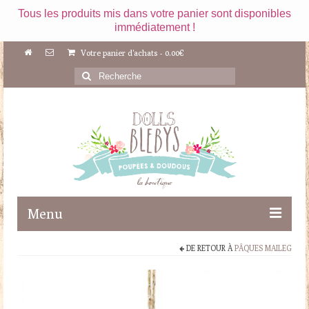
Tous les produits mis dans votre panier sont disponibles
immédiatement !
Votre panier d'achats
-
0.00
€
Rechercher
:
Menu
DE RETOUR À
PÂQUES MAILEG
Boutique
Maileg
Poupées