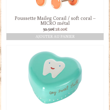
Poussette Maileg Corail / soft coral –
MICRO métal
Le
Le
32.50
€
28.00
€
prix
prix
AJOUTER AU PANIER
initial
actuel
était :
est :
32.50€.
28.00€.