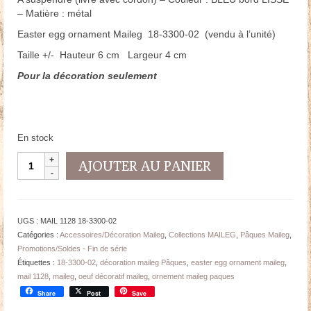
– Matière : métal
Easter egg ornament Maileg 18-3300-02 (vendu à l’unité)
Taille +/- Hauteur 6 cm Largeur 4 cm
Pour la décoration seulement
En stock
quantité
AJOUTER AU PANIER
de
Décoration
Maileg
Oeuf
UGS :
MAIL 1128 18-3300-02
à
Catégories :
Accessoires/Décoration Maileg
,
Collections MAILEG
,
Pâques Maileg
,
suspendre
Promotions/Soldes - Fin de série
-
Étiquettes :
18-3300-02
,
décoration maileg Pâques
,
easter egg ornament maileg
,
Métal
mail 1128
,
maileg
,
oeuf décoratif maileg
,
ornement maileg paques
-
Share
Post
Save
Bleu