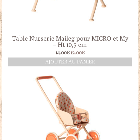
Table Nurserie Maileg pour MICRO et My
– Ht 10,5 cm
Le
Le
14.00
€
12.00
€
prix
prix
AJOUTER AU PANIER
initial
actuel
était :
est :
14.00€.
12.00€.