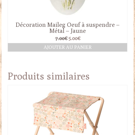
Décoration Maileg Oeuf à suspendre –
Métal – Jaune
Le
Le
7.00
€
5.00
€
prix
prix
AJOUTER AU PANIER
initial
actuel
était :
est :
7.00€.
5.00€.
Produits similaires