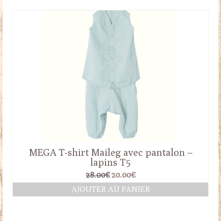
était :
est :
14.00€.
12.00€.
MEGA T-shirt Maileg avec pantalon –
lapins T5
Le
Le
28.00
€
20.00
€
prix
prix
AJOUTER AU PANIER
initial
actuel
était :
est :
28.00€.
20.00€.