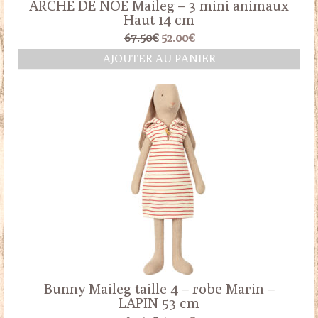
ARCHE DE NOE Maileg – 3 mini animaux
Haut 14 cm
Le
Le
67.50
€
52.00
€
prix
prix
AJOUTER AU PANIER
initial
actuel
était :
est :
67.50€.
52.00€.
Bunny Maileg taille 4 – robe Marin –
LAPIN 53 cm