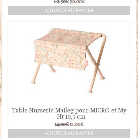
Le
Le
62.50
€
50.00
€
prix
prix
AJOUTER AU PANIER
initial
actuel
était :
est :
62.50€.
50.00€.
Table Nurserie Maileg pour MICRO et My
– Ht 10,5 cm
Le
Le
14.00
€
12.00
€
prix
prix
AJOUTER AU PANIER
initial
actuel