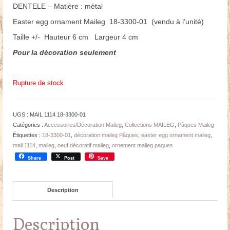
DENTELE – Matière : métal
Easter egg ornament Maileg 18-3300-01 (vendu à l’unité)
Taille +/- Hauteur 6 cm Largeur 4 cm
Pour la décoration seulement
Rupture de stock
UGS :
MAIL 1114 18-3300-01
Catégories :
Accessoires/Décoration Maileg
,
Collections MAILEG
,
Pâques Maileg
Étiquettes :
18-3300-01
,
décoration maileg Pâques
,
easter egg ornament maileg
,
mail 1114
,
maileg
,
oeuf décoratif maileg
,
ornement maileg paques
Share
Post
Save
Description
Description