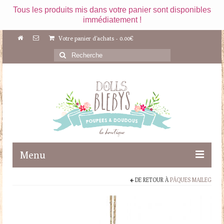
Tous les produits mis dans votre panier sont disponibles
immédiatement !
Votre panier d'achats
-
0.00
€
Rechercher
:
Menu
DE RETOUR À
PÂQUES MAILEG
Boutique
Maileg
Poupées