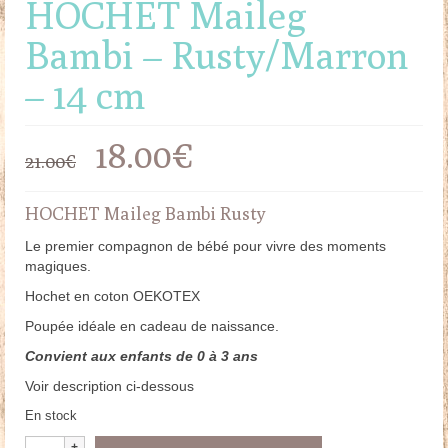
HOCHET Maileg
Bambi – Rusty/Marron
– 14 cm
Le
Le
18.00
€
21.00
€
prix
prix
HOCHET Maileg Bambi Rusty
initial
actuel
Le premier compagnon de bébé pour vivre des moments
magiques.
était :
est :
Hochet en coton OEKOTEX
21.00€.
18.00€.
Poupée idéale en cadeau de naissance.
Convient aux enfants de 0 à 3 ans
Voir description ci-dessous
En stock
quantité