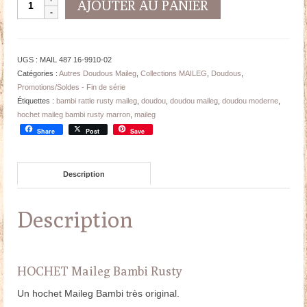
AJOUTER AU PANIER
de
HOCHET
Maileg
Bambi
UGS :
MAIL 487 16-9910-02
-
Catégories :
Autres Doudous Maileg
,
Collections MAILEG
,
Doudous
,
Rusty/Marron
Promotions/Soldes - Fin de série
-
Étiquettes :
bambi rattle rusty maileg
,
doudou
,
doudou maileg
,
doudou moderne
,
14
hochet maileg bambi rusty marron
,
maileg
cm
Share
Post
Save
Description
Description
HOCHET Maileg Bambi Rusty
Un hochet Maileg Bambi très original.