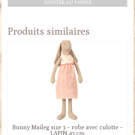
AJOUTER AU PANIER
initial
actuel
était :
est :
67.50€.
52.00€.
Produits similaires
Bunny Maileg size 3 – robe avec culotte –
LAPIN 42 cm