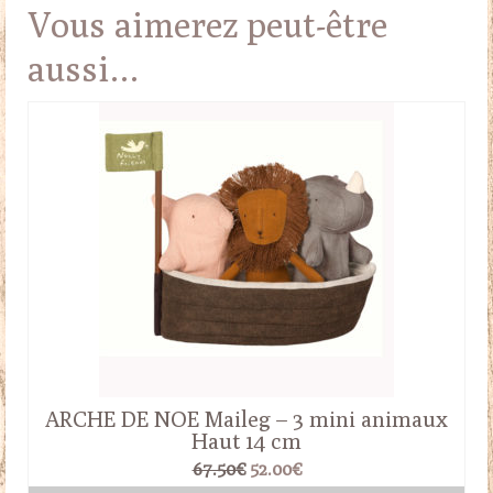
Vous aimerez peut-être
aussi…
ARCHE DE NOE Maileg – 3 mini animaux
Haut 14 cm
Le
Le
67.50
€
52.00
€
prix
prix