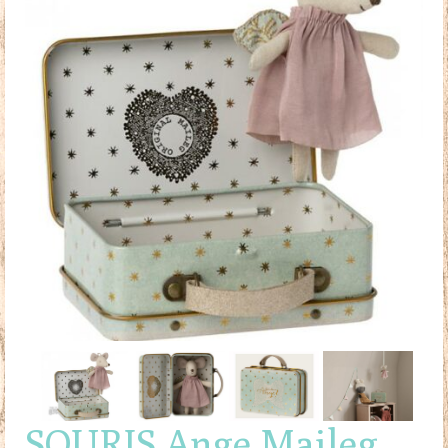
Doudous
Mobilier & Accessoires
Blog
Contact
Panier
SOURIS Ange Maileg