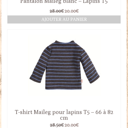
Pantalon Maileg blanc – Lapins T5
Le
Le
28.00
€
20.00
€
prix
prix
AJOUTER AU PANIER
initial
actuel
était :
est :
28.00€.
20.00€.
T-shirt Maileg pour lapins T5 – 66 à 82
cm
Le
Le
28.50
€
20.00
€