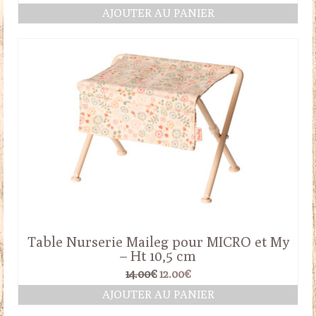
prix
prix
AJOUTER AU PANIER
initial
actuel
était :
est :
28.50€.
20.00€.
Table Nurserie Maileg pour MICRO et My
– Ht 10,5 cm
Le
Le
14.00
€
12.00
€
prix
prix
AJOUTER AU PANIER
initial
actuel
était :
est :