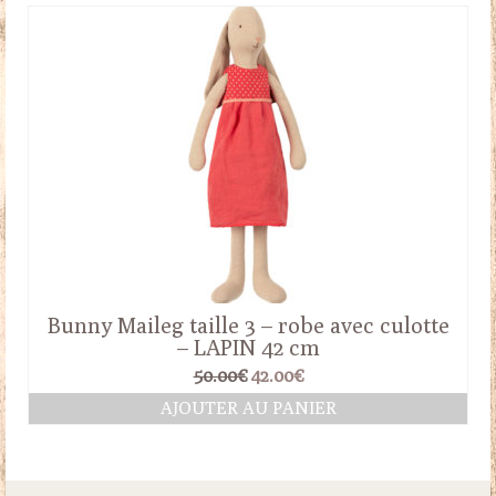
14.00€.
12.00€.
Bunny Maileg taille 3 – robe avec culotte
– LAPIN 42 cm
Le
Le
50.00
€
42.00
€
prix
prix
AJOUTER AU PANIER
initial
actuel
était :
est :
50.00€.
42.00€.