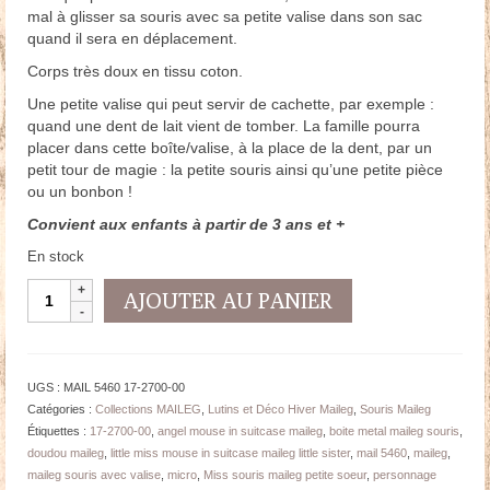
mal à glisser sa souris avec sa petite valise dans son sac
quand il sera en déplacement.
Corps très doux en tissu coton.
Une petite valise qui peut servir de cachette, par exemple :
quand une dent de lait vient de tomber. La famille pourra
placer dans cette boîte/valise, à la place de la dent, par un
petit tour de magie : la petite souris ainsi qu’une petite pièce
ou un bonbon !
Convient aux enfants à partir de 3 ans et +
En stock
quantité
AJOUTER AU PANIER
de
SOURIS
Ange
Maileg
UGS :
MAIL 5460 17-2700-00
Petite
Catégories :
Collections MAILEG
,
Lutins et Déco Hiver Maileg
,
Souris Maileg
Soeur
Étiquettes :
17-2700-00
,
angel mouse in suitcase maileg
,
boite metal maileg souris
,
avec
doudou maileg
,
little miss mouse in suitcase maileg little sister
,
mail 5460
,
maileg
,
valise
maileg souris avec valise
,
micro
,
Miss souris maileg petite soeur
,
personnage
-