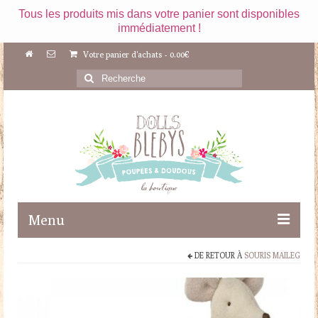
Tous les produits mis dans votre panier sont disponibles
immédiatement !
Votre panier d'achats
-
0.00
€
Rechercher
:
Menu
DE RETOUR À
SOURIS MAILEG
Boutique
Maileg
Poupées