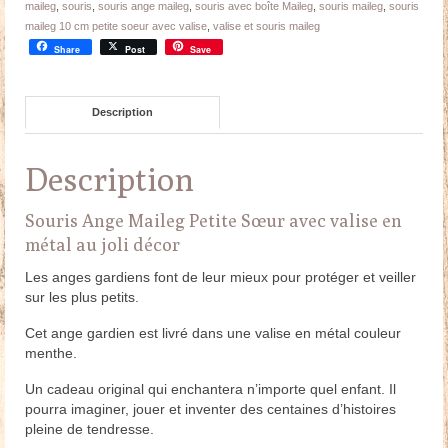
maileg
,
souris
,
souris ange maileg
,
souris avec boîte Maileg
,
souris maileg
,
souris
10
maileg 10 cm petite soeur avec valise
,
valise et souris maileg
cm
Share
Post
Save
Description
Description
Souris Ange Maileg Petite Sœur avec valise en
métal au joli décor
Les anges gardiens font de leur mieux pour protéger et veiller
sur les plus petits.
Cet ange gardien est livré dans une valise en métal couleur
menthe.
Un cadeau original qui enchantera n’importe quel enfant. Il
pourra imaginer, jouer et inventer des centaines d’histoires
pleine de tendresse.