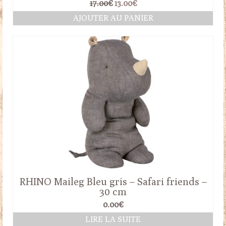
Le
Le
17.00
€
13.00
€
prix
prix
AJOUTER AU PANIER
initial
actuel
était :
est :
17.00€.
13.00€.
RHINO Maileg Bleu gris – Safari friends –
30 cm
0.00
€
LIRE LA SUITE