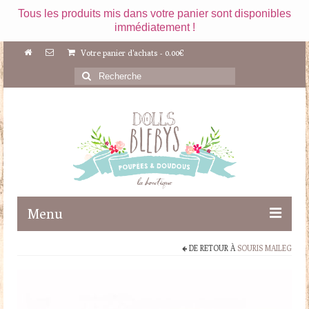
Tous les produits mis dans votre panier sont disponibles
immédiatement !
Votre panier d'achats
-
0.00
€
Rechercher
:
Menu
DE RETOUR À
SOURIS MAILEG
Boutique
Maileg
Poupées