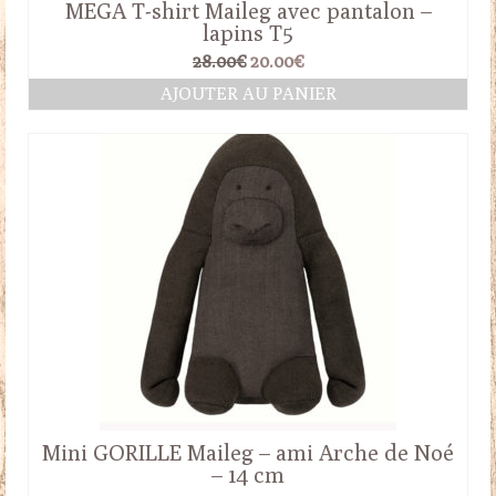
MEGA T-shirt Maileg avec pantalon –
lapins T5
Le
Le
28.00
€
20.00
€
prix
prix
AJOUTER AU PANIER
initial
actuel
était :
est :
28.00€.
20.00€.
Mini GORILLE Maileg – ami Arche de Noé
– 14 cm