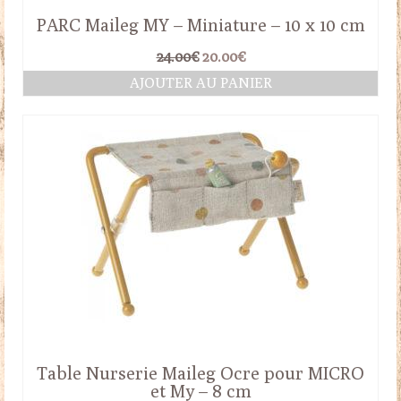
PARC Maileg MY – Miniature – 10 x 10 cm
Le
Le
24.00
€
20.00
€
prix
prix
AJOUTER AU PANIER
initial
actuel
était :
est :
24.00€.
20.00€.
Table Nurserie Maileg Ocre pour MICRO
et My – 8 cm