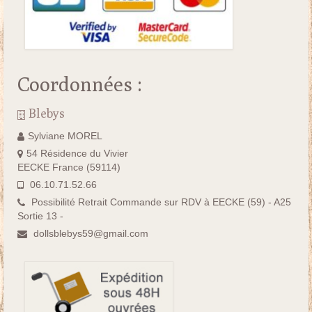
Coordonnées :
Blebys
Sylviane MOREL
54 Résidence du Vivier
EECKE France (59114)
06.10.71.52.66
Possibilité Retrait Commande sur RDV à EECKE (59) - A25
Sortie 13 -
dollsblebys59@gmail.com