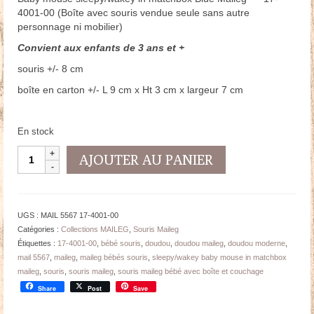
4001-00 (Boîte avec souris vendue seule sans autre
personnage ni mobilier)
Convient aux enfants de 3 ans et +
souris +/- 8 cm
boîte en carton +/- L 9 cm x Ht 3 cm x largeur 7 cm
En stock
quantité
AJOUTER AU PANIER
de
SOURIS
Maileg
Bébé
UGS :
MAIL 5567 17-4001-00
Bleu
Catégories :
Collections MAILEG
,
Souris Maileg
avec
Étiquettes :
17-4001-00
,
bébé souris
,
doudou
,
doudou maileg
,
doudou moderne
,
boîte
mail 5567
,
maileg
,
maileg bébés souris
,
sleepy/wakey baby mouse in matchbox
-
maileg
,
souris
,
souris maileg
,
souris maileg bébé avec boîte et couchage
souris
Share
Post
Save
8
cm