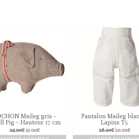
CHON Maileg gris –
Pantalon Maileg blan
l Pig – Hauteur 17 cm
Lapins T5
Le
Le
Le
Le
24.00
€
19.00
€
28.00
€
20.00
€
prix
prix
prix
pri