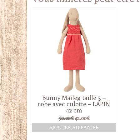
Bunny Maileg taille 3 –
robe avec culotte – LAPIN
42 cm
Le
Le
50.00
€
42.00
€
prix
prix
AJOUTER AU PANIER
initial
actuel
était :
est :