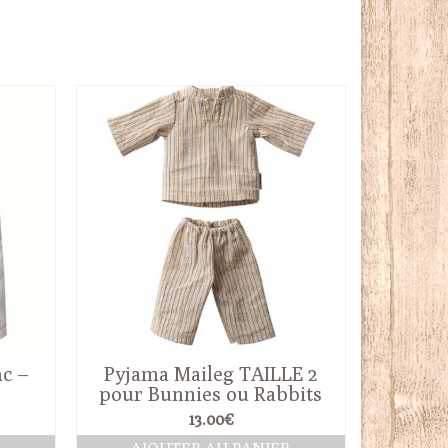
c –
Pyjama Maileg TAILLE 2
pour Bunnies ou Rabbits
13.00
€
x