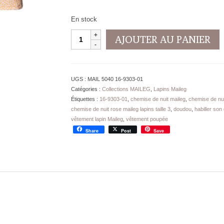
En stock
quantité
AJOUTER AU PANIER
de
Chemise
de
nuit
UGS :
MAIL 5040 16-9303-01
Maileg
Catégories :
Collections MAILEG
,
Lapins Maileg
TAILLE
Étiquettes :
16-9303-01
,
chemise de nuit maileg
,
chemise de nui
3
chemise de nuit rose maileg lapins taille 3
,
doudou
,
habiller son
Bunnies
vêtement lapin Maileg
,
vêtement poupée
Rabbits
Share
Post
Save