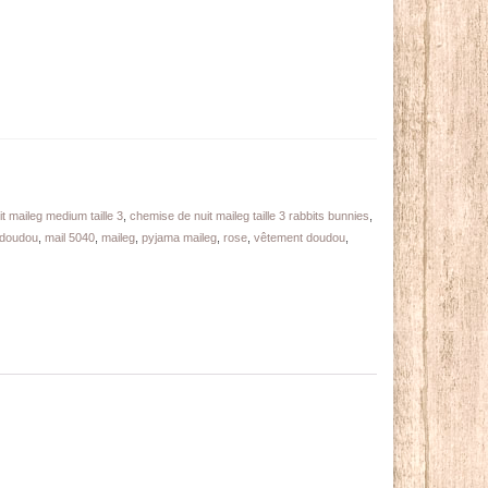
t maileg medium taille 3
,
chemise de nuit maileg taille 3 rabbits bunnies
,
 doudou
,
mail 5040
,
maileg
,
pyjama maileg
,
rose
,
vêtement doudou
,