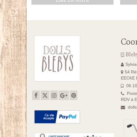
LIRE LA SUITE
Coo
Bleb
Sylvi
54 Rés
EECKE F
06.10
Possi
RDV à E
doll