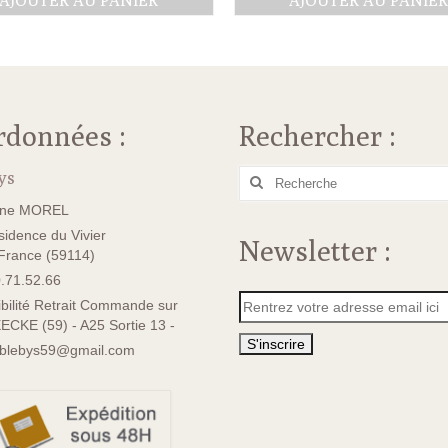
AJOUTER AU PANIER
AJOUTER AU PANIE
initial
actuel
initial
actu
était :
est :
était :
est :
24.00€.
19.00€.
28.00€.
20.0
rdonnées :
Rechercher :
ys
Rechercher
:
ane MOREL
idence du Vivier
Newsletter :
rance (59114)
.71.52.66
bilité Retrait Commande sur
ECKE (59) - A25 Sortie 13 -
sblebys59@gmail.com