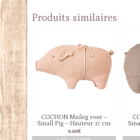
50.00€.
42.00€.
Produits similaires
COCHON Maileg rose –
CO
Small Pig – Hauteur 17 cm
Smal
0.00
€