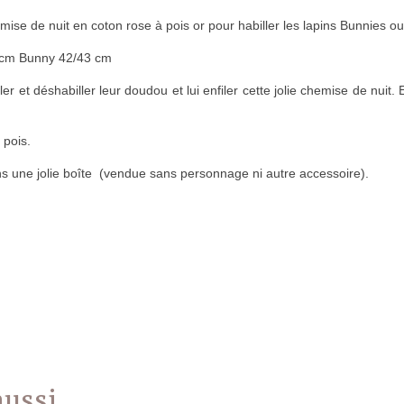
emise de nuit en coton rose à pois or pour habiller les lapins Bunnies 
 cm Bunny 42/43 cm
er et déshabiller leur doudou et lui enfiler cette jolie chemise de nuit. E
 pois.
 une jolie boîte (vendue sans personnage ni autre accessoire).
 aussi…