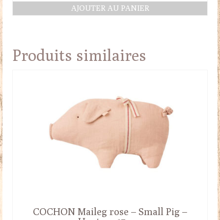
prix
prix
AJOUTER AU PANIER
initial
actuel
était :
est :
35.00€.
30.00€.
Produits similaires
COCHON Maileg rose – Small Pig –