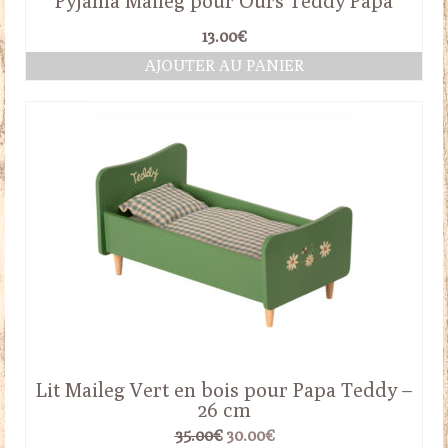
Pyjama Maileg pour Ours Teddy Papa
13.00
€
AJOUTER AU PANIER
Lit Maileg Vert en bois pour Papa Teddy –
26 cm
Le
Le
35.00
€
30.00
€