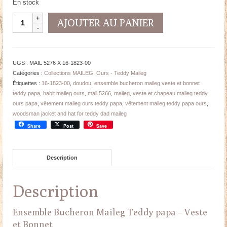
En stock
quantité
AJOUTER AU PANIER
de
Ensemble
Bucheron
Maileg
UGS :
MAIL 5276 X 16-1823-00
Teddy
Catégories :
Collections MAILEG
,
Ours - Teddy Maileg
Papa
Étiquettes :
16-1823-00
,
doudou
,
ensemble bucheron maileg veste et bonnet
-
teddy papa
,
habit maileg ours
,
mail 5266
,
maileg
,
veste et chapeau maileg teddy
Veste/Bonnet
ours papa
,
vêtement maileg ours teddy papa
,
vêtement maileg teddy papa ours
,
woodsman jacket and hat for teddy dad maileg
Share
Post
Save
Description
Description
Ensemble Bucheron Maileg Teddy papa – Veste
et Bonnet