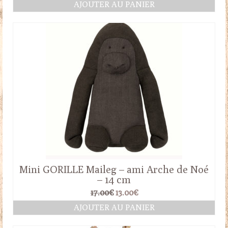
AJOUTER AU PANIER
initial
actuel
était :
est :
26.50€.
18.00€.
Mini GORILLE Maileg – ami Arche de Noé
– 14 cm
Le
Le
17.00
€
13.00
€
prix
prix
AJOUTER AU PANIER
initial
actuel
était :
est :