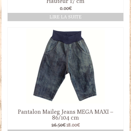
Hauteur 17 cm
0.00
€
LIRE LA SUITE
Pantalon Maileg Jeans MEGA MAXI –
86/104 cm
Le
Le
26.50
€
18.00
€
prix
prix